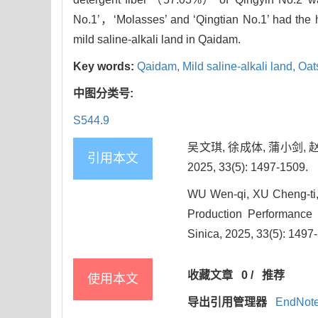
No.1’，‘Molasses’ and ‘Qingtian No.1’ had the h
mild saline-alkali land in Qaidam.
Key words:
Qaidam,
Mild saline-alkali land,
Oat
中图分类号:
S544.9
吴文琪, 徐成体, 蒲小剑,
引用本文
2025, 33(5): 1497-1509.
WU Wen-qi, XU Cheng-ti
Production Performance o
Sinica, 2025, 33(5): 1497
收藏文章
0
/
推荐
使用本文
导出引用管理器
EndNot