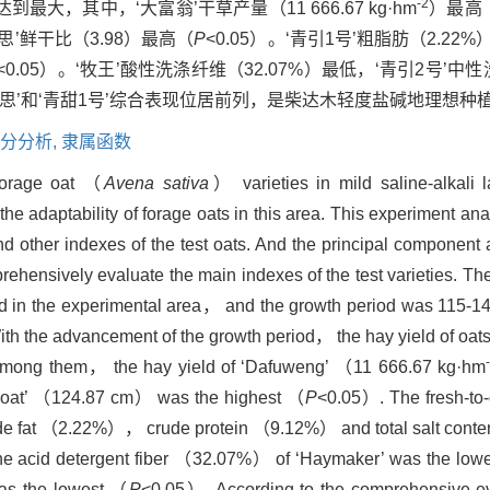
-2
，其中，‘大富翁’干草产量（11 666.67 kg·hm
）最高
乐思’鲜干比（3.98）最高（
P
<0.05）。‘青引1号’粗脂肪（2.22
<0.05）。‘牧王’酸性洗涤纤维（32.07%）最低，‘青引2号’中性
‘牧乐思’和‘青甜1号’综合表现位居前列，是柴达木轻度盐碱地理想
分分析,
隶属函数
forage oat （
Avena sativa
） varieties in mild saline-alkali
 the adaptability of forage oats in this area. This experiment 
and other indexes of the test oats. And the principal componen
prehensively evaluate the main indexes of the test varieties. Th
od in the experimental area， and the growth period was 115-14
With the advancement of the growth period， the hay yield of oat
 Among them， the hay yield of ‘Dafuweng’ （11 666.67 kg·hm
et oat’ （124.87 cm） was the highest （
P
<0.05）. The fresh-to
de fat （2.22%）， crude protein （9.12%） and total salt conte
e acid detergent fiber （32.07%） of ‘Haymaker’ was the lowe
was the lowest （
P
<0.05）. According to the comprehensive e