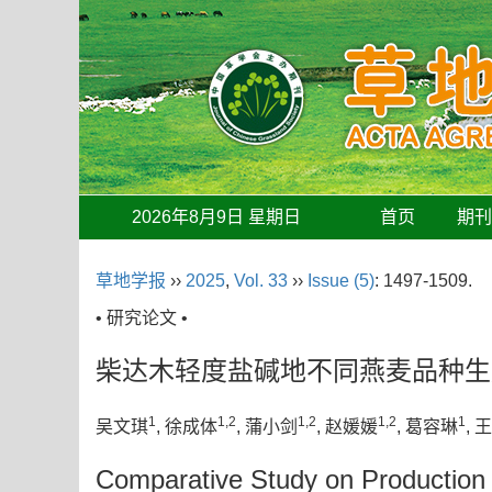
2026年8月9日 星期日
首页
期
草地学报
››
2025
,
Vol. 33
››
Issue (5)
: 1497-1509.
• 研究论文 •
柴达木轻度盐碱地不同燕麦品种生
1
1,2
1,2
1,2
1
吴文琪
, 徐成体
, 蒲小剑
, 赵媛媛
, 葛容琳
, 
Comparative Study on Production P