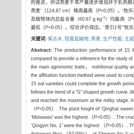
的推进，供试燕麦干草产量逐步增加并于乳熟期达到最大
燕麦’（124.87 cm）株高最高（
P
<0.05）。‘牧
-1
及植物体内总盐含量（60.67 g·kg
）均最高（
P
最低（
P
<0.05）。综合评价得出，‘青引1号’
关键词:
柴达木,
轻度盐碱地,
燕麦,
生产性能,
主成
Abstract:
The production performance of 15 
compared to provide a reference for the study of
the main agronomic traits， nutritional quality 
the affiliation function method were used to com
15 oat varieties could complete the growth peri
follows the trend of a “S” shaped growth curve. 
and reached the maximum at the milky stage.
（
P
<0.05）. The plant height of ‘Qinghai swe
‘Molasses’ was the highest （
P
<0.05）. The cru
‘Qingyin No. 1’ were the highest （
P
<0.05）. Th
detergent fiber （57.03%） of ‘Qingyin No.2’ 