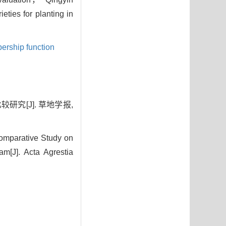
ties for planting in
rship function
研究[J]. 草地学报,
omparative Study on
am[J]. Acta Agrestia