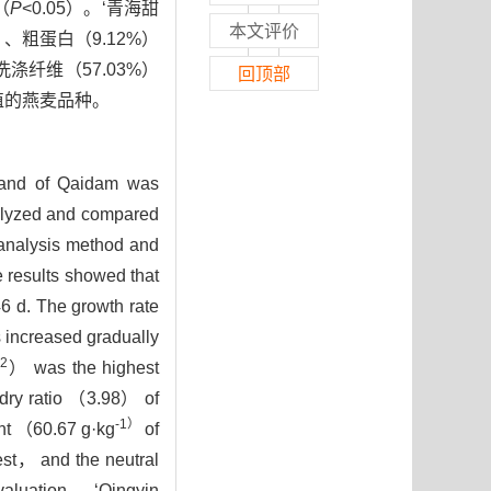
（
P
<0.05）。‘青海甜
本文评价
%）、粗蛋白（9.12%）
洗涤纤维（57.03%）
回顶部
种植的燕麦品种。
 land of Qaidam was
analyzed and compared
t analysis method and
e results showed that
6 d. The growth rate
s increased gradually
-2
） was the highest
-dry ratio （3.98） of
-1）
nt （60.67 g·kg
of
st， and the neutral
valuation， ‘Qingyin