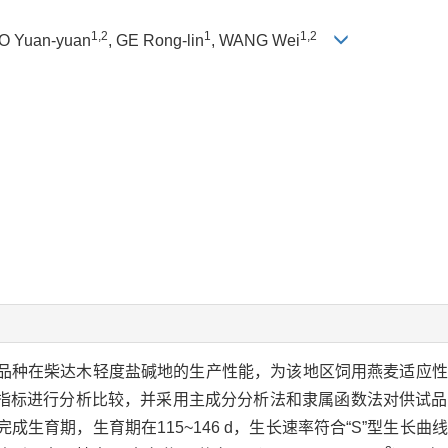
1,2
1
1,2
O Yuan-yuan
, GE Rong-lin
, WANG Wei
品种在柴达木轻度盐碱地的生产性能，为该地区饲用燕麦适应性
指标进行分析比较，并采用主成分分析法和隶属函数法对供试品
成生育期，生育期在115~146 d，生长速率符合“S”型生长