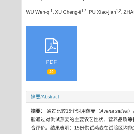
1
1,2
1,2
WU Wen-qi
, XU Cheng-ti
, PU Xiao-jian
, ZHA
PDF
49
摘要/Abstract
摘要：
通过比较15个饲用燕麦（
Avena sativa
）
验通过对供试燕麦的主要农艺性状、营养品质等
合评价。结果表明：15份供试燕麦在试验区均能完