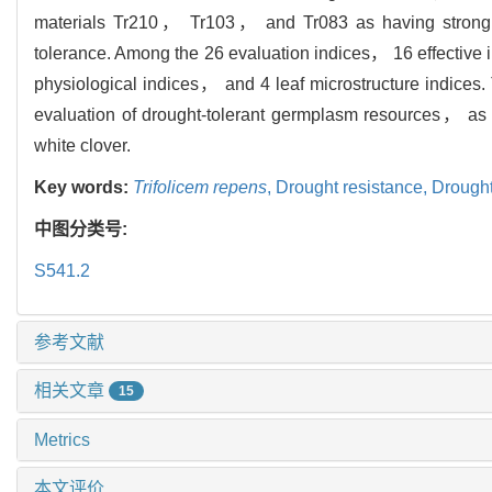
materials Tr210， Tr103， and Tr083 as having strong 
tolerance. Among the 26 evaluation indices， 16 effective
physiological indices， and 4 leaf microstructure indices. 
evaluation of drought-tolerant germplasm resources， as we
white clover.
Key words:
Trifolicem repens
,
Drought resistance,
Drought
中图分类号:
S541.2
参考文献
相关文章
15
Metrics
本文评价