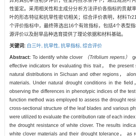
异对其抗旱性初步评价；在室内控水条件下，通过观测叶
性鉴定。采用相关性和主成分分析方法评价各指标的贡献
叶的形态特征和抗旱性密切相关；综合评价表明，材料Tr210，T
个评价指标中，最终筛选出16个有效指标，包括4个表型
源评价以及耐旱品种选育提供了理论依据和材料基础。
关键词:
白三叶,
抗旱性,
抗旱指标,
综合评价
Abstract:
To identify white clover
（Trifolium repens）
ge
effective indicators for evaluating this trait， the pres
natural distributions in Sichuan and other regions， along
materials. Under natural drought conditions in the fie
observing the differences in phenotypic indices of the tes
function method was employed to assess the drought resis
cross-sectional structure of the leaf blades and various 
were utilized to evaluate the contribution rate of each index
the drought resistance of white clover. The results indic
white clover materials and their drought tolerance， as r