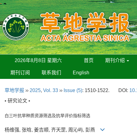
2026年8月8日 星期六
首页
期刊介绍
期刊订阅
联系我们
English
草地学报
››
2025
,
Vol. 33
››
Issue (5)
: 1510-1522.
DOI:
10.
• 研究论文 •
白三叶抗旱种质资源筛选及抗旱评价指标筛选
杨维强, 张晗, 姜吉顺, 齐天罡, 周沁屿, 彭燕