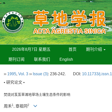
2026年8月7日 星期五
首页
期刊介绍
期刊订阅
联系我们
English
››
1995
,
Vol. 3
››
Issue (3)
: 236-242.
DOI:
10.11733/j.issn
• 研究论文 •
焚烧对芨芨草滩地草场土壤生态条件的影响
1
2
周禾
, 章祖同