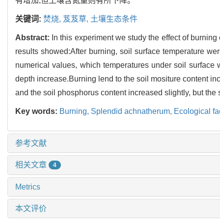
有增加,但土壤含氮量则有所下降。
关键词:
焚烧,
芨芨草,
土壤生态条件
Abstract:
In this experiment we study the effect of burni
results showed:After burning, soil surface temperature wer
numerical values, which temperatures under soil surface w
depth increase.Burning lend to the soil mositure content inc
and the soil phosphorus content increased slightly, but the 
Key words:
Burning,
Splendid achnatherum,
Ecological fac
参考文献
相关文章
4
Metrics
本文评价