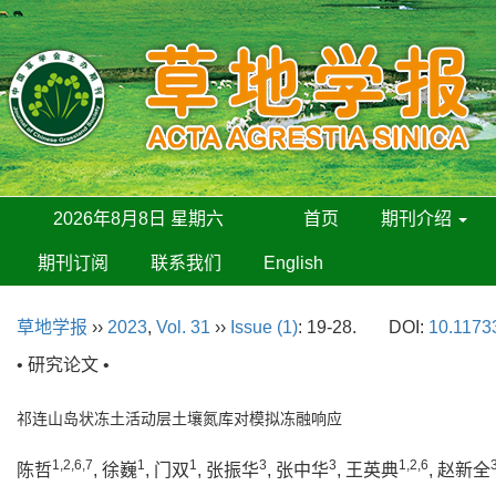
2026年8月8日 星期六
首页
期刊介绍
期刊订阅
联系我们
English
草地学报
››
2023
,
Vol. 31
››
Issue (1)
: 19-28.
DOI:
10.11733
• 研究论文 •
祁连山岛状冻土活动层土壤氮库对模拟冻融响应
1,2,6,7
1
1
3
3
1,2,6
陈哲
, 徐巍
, 门双
, 张振华
, 张中华
, 王英典
, 赵新全