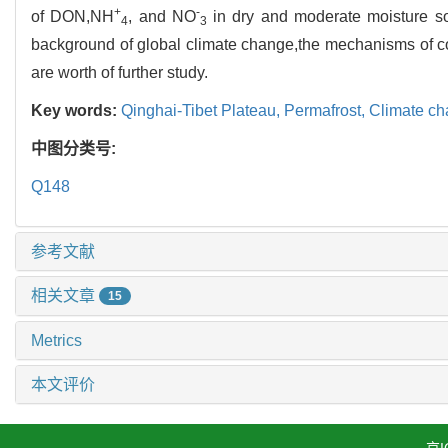
+
-
of DON,NH
, and NO
in dry and moderate moisture soi
4
3
background of global climate change,the mechanisms of cou
are worth of further study.
Key words:
Qinghai-Tibet Plateau,
Permafrost,
Climate c
中图分类号:
Q148
参考文献
相关文章
15
Metrics
本文评价