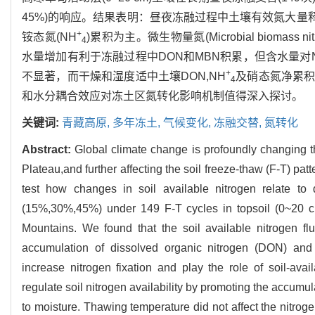
45%)的响应。结果表明：昼夜冻融过程中土壤有效氮大量释放期长达50
+
铵态氮(NH
)累积为主。微生物量氮(Microbial bioma
4
水量增加有利于冻融过程中DON和MBN积累，但含水量对
+
不显著，而干燥和湿度适中土壤DON,NH
及硝态氮净累
4
和水分耦合效应对冻土区氮转化影响机制值得深入探讨。
关键词:
青藏高原,
多年冻土,
气候变化,
冻融交替,
氮转化
Abstract:
Global climate change is profoundly changing th
Plateau,and further affecting the soil freeze-thaw (F-T) p
test how changes in soil available nitrogen relate 
(15%,30%,45%) under 149 F-T cycles in topsoil (0~20 cm
Mountains. We found that the soil available nitrogen f
accumulation of dissolved organic nitrogen (DON) a
increase nitrogen fixation and play the role of soil-ava
regulate soil nitrogen availability by promoting the acc
to moisture. Thawing temperature did not affect the nitrog