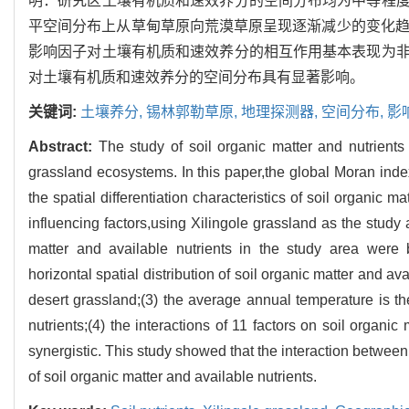
明：研究区土壤有机质和速效养分的空间分布均为中等程
平空间分布上从草甸草原向荒漠草原呈现逐渐减少的变化趋
影响因子对土壤有机质和速效养分的相互作用基本表现为
对土壤有机质和速效养分的空间分布具有显著影响。
关键词:
土壤养分,
锡林郭勒草原,
地理探测器,
空间分布,
影
Abstract:
The study of soil organic matter and nutrients
grassland ecosystems. In this paper,the global Moran inde
the spatial differentiation characteristics of soil organic m
influencing factors,using Xilingole grassland as the study a
matter and available nutrients in the study area were bo
horizontal spatial distribution of soil organic matter and
desert grassland;(3) the average annual temperature is the
nutrients;(4) the interactions of 11 factors on soil organi
synergistic. This study showed that the interaction between t
of soil organic matter and available nutrients.