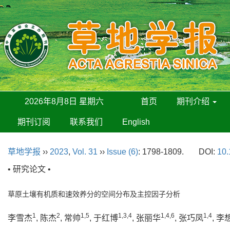
2026年8月8日 星期六
首页
期刊介绍
期刊订阅
联系我们
English
草地学报
››
2023
,
Vol. 31
››
Issue (6)
: 1798-1809.
DOI:
10.
• 研究论文 •
草原土壤有机质和速效养分的空间分布及主控因子分析
1
2
1,5
1,3,4
1,4,6
1,4
李雪杰
, 陈杰
, 常帅
, 于红博
, 张丽华
, 张巧凤
, 李