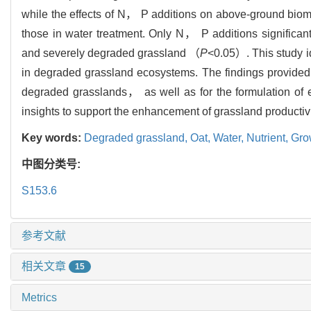
while the effects of N， P additions on above-ground bio
those in water treatment. Only N， P additions significa
and severely degraded grassland （
P
<0.05）. This study id
in degraded grassland ecosystems. The findings provided a 
degraded grasslands， as well as for the formulation of eff
insights to support the enhancement of grassland productivi
Key words:
Degraded grassland,
Oat,
Water,
Nutrient,
Gro
中图分类号:
S153.6
参考文献
相关文章
15
Metrics