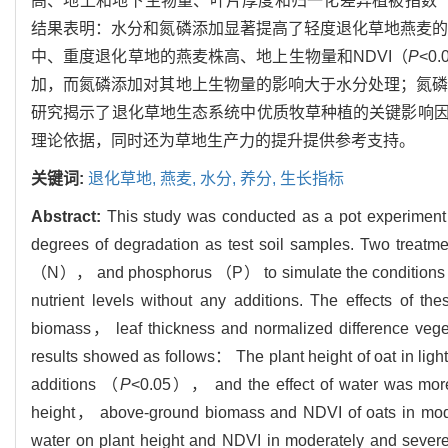
高、地上和地下生物量、叶片厚度和归一化差异植被指数（Normalize
结果表明：水分和氮磷添加显著提高了轻度退化草地燕麦
中、重度退化草地的燕麦株高、地上生物量和NDVI（
P
<0
加，而氮磷添加对其地上生物量的影响大于水分处理；氮
研究揭示了退化草地生态系统中优质牧草种植的关键影响
理论依据，同时还为草地生产力的提升提供参考支持。
关键词:
退化草地,
燕麦,
水分,
养分,
生长指标
Abstract:
This study was conducted as a pot experiment，
degrees of degradation as test soil samples. Two tr
（N）， and phosphorus （P） to simulate the conditions o
nutrient levels without any additions. The effects of 
biomass， leaf thickness and normalized difference ve
results showed as follows： The plant height of oat in lig
additions （
P
<0.05）， and the effect of water was more 
height， above-ground biomass and NDVI of oats in mod
water on plant height and NDVI in moderately and sever