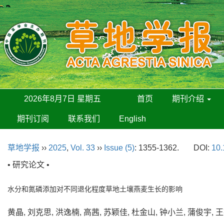
2026年8月7日 星期五
首页
期刊介绍
期刊订阅
联系我们
English
草地学报
››
2025
,
Vol. 33
››
Issue (5)
: 1355-1362.
DOI:
10.
• 研究论文 •
水分和氮磷添加对不同退化程度草地土壤燕麦生长的影响
黄晶, 刘克思, 洪逸楠, 高茜, 苏颖佳, 杜金山, 钟小兰, 蒲俊宇,