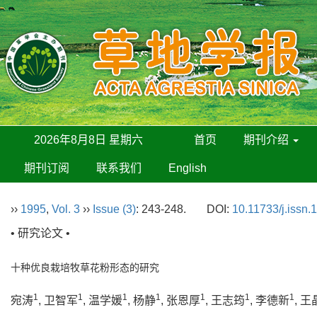
2026年8月8日 星期六
首页
期刊介绍
期刊订阅
联系我们
English
››
1995
,
Vol. 3
››
Issue (3)
: 243-248.
DOI:
10.11733/j.issn
• 研究论文 •
十种优良栽培牧草花粉形态的研究
1
1
1
1
1
1
1
宛涛
, 卫智军
, 温学媛
, 杨静
, 张恩厚
, 王志筠
, 李德新
, 王