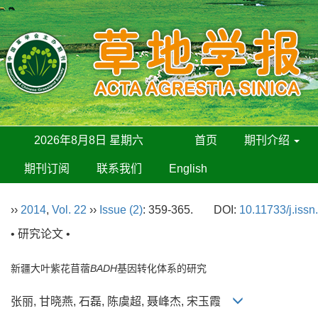
2026年8月8日 星期六
首页
期刊介绍
期刊订阅
联系我们
English
››
2014
,
Vol. 22
››
Issue (2)
: 359-365.
DOI:
10.11733/j.iss
• 研究论文 •
新疆大叶紫花苜蓿
BADH
基因转化体系的研究
张丽, 甘晓燕, 石磊, 陈虞超, 聂峰杰, 宋玉霞