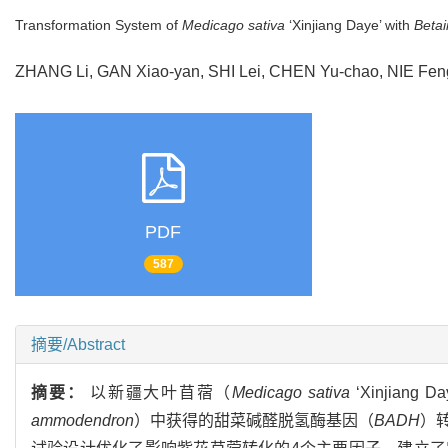
Transformation System of
Medicago sativa
‘Xinjiang Daye’ with
Beta
ZHANG Li, GAN Xiao-yan, SHI Lei, CHEN Yu-chao, NIE Fe
PDF
587
摘要/Abstract
摘要：
以新疆大叶苜蓿（
Medicago sativa
‘Xinji
ammodendron
）中获得的甜菜碱醛脱氢酶基因（
BADH
）