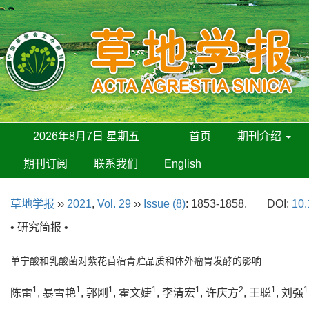
2026年8月7日 星期五
首页
期刊介绍
期刊订阅
联系我们
English
草地学报
››
2021
,
Vol. 29
››
Issue (8)
: 1853-1858.
DOI:
10.
• 研究简报 •
单宁酸和乳酸菌对紫花苜蓿青贮品质和体外瘤胃发酵的影响
1
1
1
1
1
2
1
1
陈雷
, 暴雪艳
, 郭刚
, 霍文婕
, 李清宏
, 许庆方
, 王聪
, 刘强