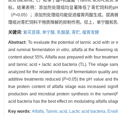
acid bacteria，L）和单宁酸+乳酸菌（Tannic acid+La
标。结果表明：添加剂处理组均显著降低了青贮饲料的p
（
P
<0.05）；添加剂处理组均能促进瘤胃丙酸生成，提高
理组对青贮饲料干物质降解的抑制作用。综上，单宁酸和乳
关键词:
紫花苜蓿,
单宁酸,
乳酸菌,
青贮,
瘤胃发酵
Abstract:
To evaluate the potential of tannic acid with or wi
and ruminal fermentation
in vitro
, alfalfa at the flowering
content about 55%. Alfalfa was prepared with four treatments
and tannic acid + lactic acid bacteria (TL). The silage sa
analyzed for the related indexes of fermentation quality an
additive treatments reduced (
P
<0.05) the pH value and the
true protein content of alfalfa silage was increased signifi
production and microbial protein synthesis in the rumen(
acid bacteria has the best effect on modulating alfalfa sil
Key words:
Alfalfa,
Tannic acid,
Lactic acid bacteria,
Ensil