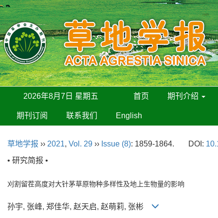
2026年8月7日 星期五
首页
期刊介绍
期刊订阅
联系我们
English
草地学报
››
2021
,
Vol. 29
››
Issue (8)
: 1859-1864.
DOI:
10.
• 研究简报 •
刈割留茬高度对大针茅草原物种多样性及地上生物量的影响
孙宇, 张峰, 郑佳华, 赵天启, 赵萌莉, 张彬