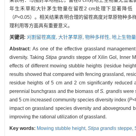
果表明：与围封草地相比，留茬8 cm对地上生物量无显著影
年生禾草和大针茅生物量在留茬2 cm处理下显著降低
（
P
<0.05）。相关结果表明合理的留茬高度对草原物种
理利用等方面具有重要意义。
关键词:
刈割留茬高度,
大针茅草原,
物种多样性,
地上生物量
Abstract:
As one of the effective grassland management 
diversity. Taking
Stipa grandis
steppe of Xilin Gol, Inner 
effects of different mowing stubble heights (residue hei
results showed that compared with fencing grassland, resi
residue heights of 5 cm and 2 cm significantly reduced
perennial bunchgrass and the biomass of
S. grandis
were s
and 5 cm increased community species diversity index (
P
<
impact on grassland species diversity and aboveground bio
improving the rational utilization of grassland.
Key words:
Mowing stubble height,
Stipa grandis
steppe,