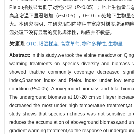
Pielou指数显著低于对照处理（
P
<0.05）；地上生物量
高度增温下显著增加（
P
<0.05），0~10 cm处地下
大。本研究表明，在研究周期内物种丰富度对梯度增温响
温处理下没有显著的变化规律性，响应并不敏感。
关键词:
OTC,
增温梯度,
高寒草甸,
物种多样性,
生物量
Abstract:
In this study,we took the alpine meadow on Qingh
warming treatments on species diversity and biomass 
showed that:the community coverage decreased signifi
index,Shannon index and Pielou index under low temper
condition (
P
<0.05). Aboveground biomass and total biomas
The underground biomass at 10~20 cm soil layer increased
decreased the most under high temperature treatment,at
study shows that species richness was not sensitive to 
reduces the accumulation of aboveground biomass,and unde
gradient warming treatment,so the response of underground