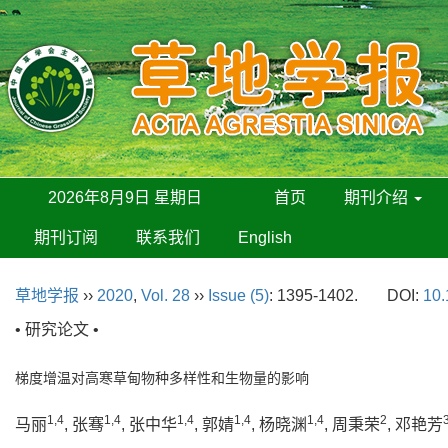
2026年8月9日 星期日
首页
期刊介绍
期刊订阅
联系我们
English
草地学报
››
2020
,
Vol. 28
››
Issue (5)
: 1395-1402.
DOI:
10.
• 研究论文 •
梯度增温对高寒草甸物种多样性和生物量的影响
1,4
1,4
1,4
1,4
1,4
2
马丽
, 张骞
, 张中华
, 郭婧
, 杨晓渊
, 周秉荣
, 邓艳芳