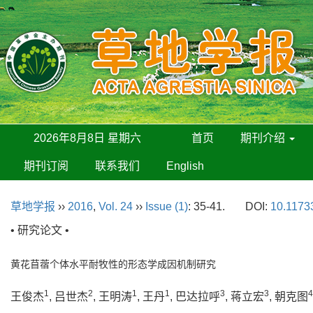
2026年8月8日 星期六
首页
期刊介绍
期刊订阅
联系我们
English
草地学报
››
2016
,
Vol. 24
››
Issue (1)
: 35-41.
DOI:
10.11733
• 研究论文 •
黄花苜蓿个体水平耐牧性的形态学成因机制研究
1
2
1
1
3
3
4
王俊杰
, 吕世杰
, 王明涛
, 王丹
, 巴达拉呼
, 蒋立宏
, 朝克图