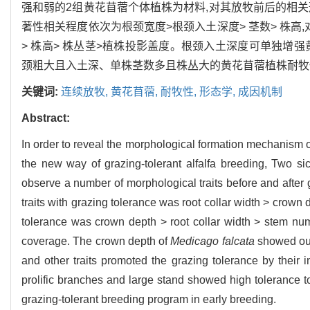
强和弱的2组黄花苜蓿个体植株为材料,对其放牧前后的相
著性相关程度依次为根颈宽度>根颈入土深度> 茎数> 株高
> 株高> 株丛茎>植株投影盖度。根颈入土深度可单独增
颈粗大且入土深、单株茎数多且株丛大的黄花苜蓿植株耐牧
关键词:
连续放牧,
黄花苜蓿,
耐牧性,
形态学,
成因机制
Abstract:
In order to reveal the morphological formation mechanism of 
the new way of grazing-tolerant alfalfa breeding, Two si
observe a number of morphological traits before and after g
traits with grazing tolerance was root collar width > crow
tolerance was crown depth > root collar width > stem num
coverage. The crown depth of
Medicago falcata
showed out 
and other traits promoted the grazing tolerance by their i
prolific branches and large stand showed high tolerance to
grazing-tolerant breeding program in early breeding.