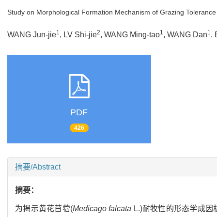
Study on Morphological Formation Mechanism of Grazing Tolerance
1
2
1
1
WANG Jun-jie
, LV Shi-jie
, WANG Ming-tao
, WANG Dan
,
PDF
426
摘要/Abstract
摘要：
为揭示黄花苜蓿(
Medicago falcata
L.)耐牧性的形态学成