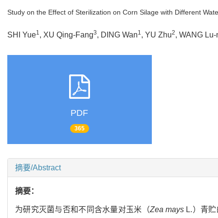
Study on the Effect of Sterilization on Corn Silage with Different Wat
1
3
1
2
SHI Yue
, XU Qing-Fang
, DING Wan
, YU Zhu
, WANG Lu-
PDF
365
摘要/Abstract
摘要：
为研究灭菌与否和不同含水量对玉米（
Zea mays
L.）青