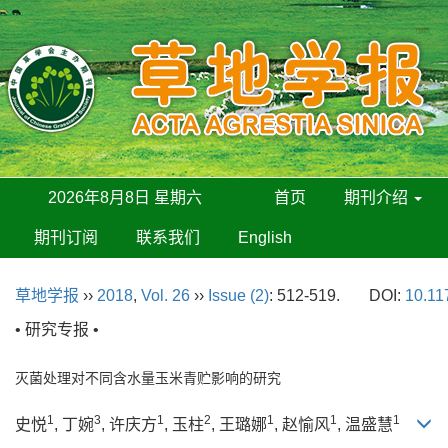
2026年8月8日 星期六
首页
期刊介绍
期刊订阅
联系我们
English
草地学报
››
2018
,
Vol. 26
››
Issue (2)
: 512-519.
DOI:
10.11
• 研究专报 •
灭菌处理对不同含水量玉米青贮影响的研究
1
3
1
2
1
1
1
史悦
, 丁婉
, 许庆方
, 玉柱
, 王璐娜
, 赵愉风
, 温盛慧