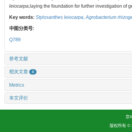
leiocarpa
,laying the foundation for further investigation of g
Key words:
Stylosanthes leiocarpa
,
Agrobacterium rhizog
中图分类号:
Q789
参考文献
相关文章
4
Metrics
本文评价
京I
版权所有 ©