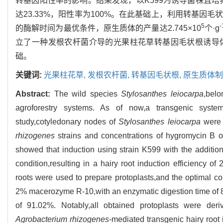
转基因阳性率的影响。结果发现，以K599为诱导菌株且培养基
达23.33%，阳性率为100%。在此基础上，利用转基因毛
5
-
的酶解时间为最优条件，原生质体的产量达2.745×10
个·g
立了一种发根农杆菌介导的光果柱花草转基因毛状根诱导
础。
关键词:
光果柱花草,
发根农杆菌,
转基因毛状根,
原生质体制
Abstract:
The wild species
Stylosanthes leiocarpa
,bel
agroforestry systems. As of now,a transgenic syst
study,cotyledonary nodes of
Stylosanthes leiocarpa
were u
rhizogenes
strains and concentrations of hygromycin B on 
showed that induction using strain K599 with the additio
condition,resulting in a hairy root induction efficiency o
roots were used to prepare protoplasts,and the optimal co
2% macerozyme R-10,with an enzymatic digestion time of 8
of 91.02%. Notably,all obtained protoplasts were deri
Agrobacterium rhizogenes
-mediated transgenic hairy root