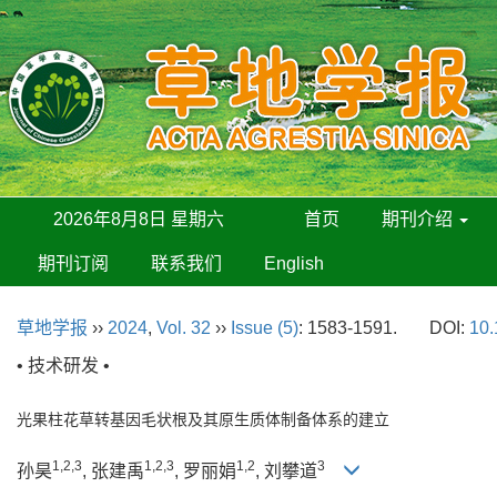
2026年8月8日 星期六
首页
期刊介绍
期刊订阅
联系我们
English
草地学报
››
2024
,
Vol. 32
››
Issue (5)
: 1583-1591.
DOI:
10.
• 技术研发 •
光果柱花草转基因毛状根及其原生质体制备体系的建立
1,2,3
1,2,3
1,2
3
孙昊
, 张建禹
, 罗丽娟
, 刘攀道