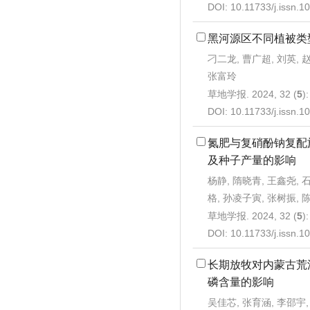
DOI:
10.11733/j.issn.
黑河源区不同植被类
刁二龙, 曹广超, 刘英, 
张富玲
草地学报. 2024, 32 (
5
)
DOI:
10.11733/j.issn.
氮肥与复硝酚钠复配
及种子产量的影响
杨静, 隋晓青, 王鑫尧, 
格, 孙凌子寅, 张树振, 
草地学报. 2024, 32 (
5
)
DOI:
10.11733/j.issn.
长期放牧对内蒙古荒
磷含量的影响
吴佳芯, 张育涵, 李邵宇