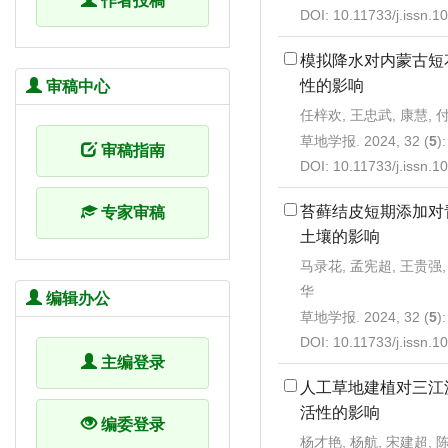
作者投稿
DOI:
10.11733/j.issn.
模拟降水对内蒙古短
性的影响
审稿中心
任梓欢, 王忠武, 康慧, 
草地学报. 2024, 32 (
5
)
审稿指南
DOI:
10.11733/j.issn.
苔藓结皮短期添加对
专家审稿
土壤的影响
马录花, 孟宪超, 王贵强,
华
编辑办公
草地学报. 2024, 32 (
5
)
DOI:
10.11733/j.issn.
主编登录
人工草地建植对三江
活性的影响
编委登录
杨才艳, 杨航, 宋建超, 