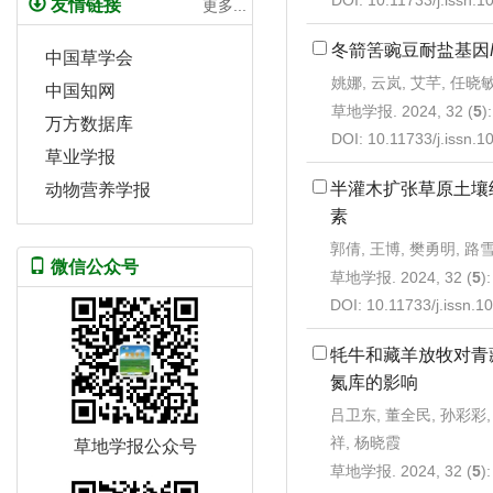
DOI:
10.11733/j.issn.
友情链接
更多...
冬箭筈豌豆耐盐基因
中国草学会
姚娜, 云岚, 艾芊, 任晓
中国知网
草地学报. 2024, 32 (
5
)
万方数据库
DOI:
10.11733/j.issn.
草业学报
半灌木扩张草原土壤
动物营养学报
素
郭倩, 王博, 樊勇明, 路
微信公众号
草地学报. 2024, 32 (
5
)
DOI:
10.11733/j.issn.
牦牛和藏羊放牧对青
氮库的影响
吕卫东, 董全民, 孙彩彩,
祥, 杨晓霞
草地学报公众号
草地学报. 2024, 32 (
5
)