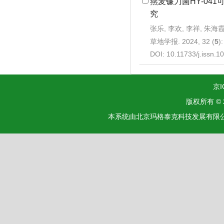
燕麦镰刀菌HY-04
究
张乐, 李欢, 李祥, 朱海
草地学报. 2024, 32 (
5
)
DOI:
10.11733/j.issn.
京I
版权所有 ©
本系统由北京玛格泰克科技发展有限公司设计开