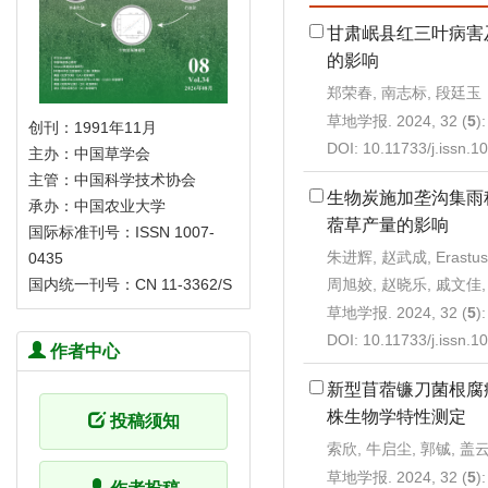
甘肃岷县红三叶病害
的影响
郑荣春, 南志标, 段廷玉
草地学报. 2024, 32 (
5
)
创刊：1991年11月
DOI:
10.11733/j.issn.
主办：中国草学会
主管：中国科学技术协会
生物炭施加垄沟集雨
承办：中国农业大学
蓿草产量的影响
国际标准刊号：ISSN 1007-
朱进辉, 赵武成, Erastus
0435
周旭姣, 赵晓乐, 戚文佳,
国内统一刊号：CN 11-3362/S
草地学报. 2024, 32 (
5
)
DOI:
10.11733/j.issn.
作者中心
新型苜蓿镰刀菌根腐病
株生物学特性测定
投稿须知
索欣, 牛启尘, 郭铖, 盖
草地学报. 2024, 32 (
5
)