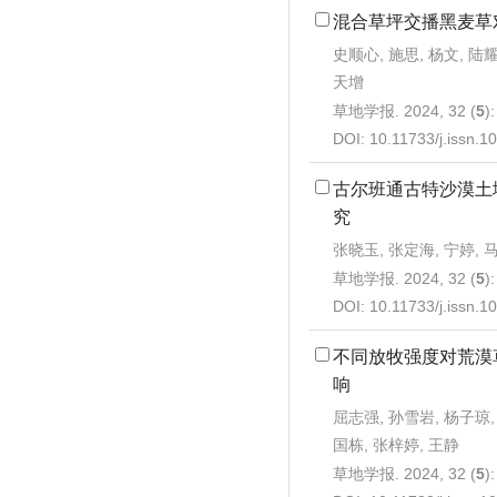
混合草坪交播黑麦草
史顺心, 施思, 杨文, 陆耀
天增
草地学报. 2024, 32 (
5
)
DOI:
10.11733/j.issn.
古尔班通古特沙漠土
究
张晓玉, 张定海, 宁婷, 
草地学报. 2024, 32 (
5
)
DOI:
10.11733/j.issn.
不同放牧强度对荒漠
响
屈志强, 孙雪岩, 杨子琼, 
国栋, 张梓婷, 王静
草地学报. 2024, 32 (
5
)