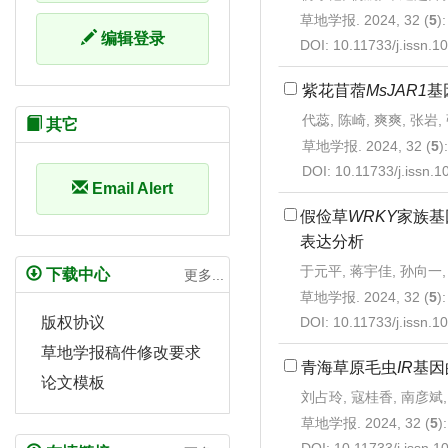
草地学报. 2024, 32 (
5
)
编辑登录
DOI:
10.11733/j.issn.
紫花苜蓿
MsJAR1
基
代蕊, 陈崎, 爽爽, 张岩
其它
草地学报. 2024, 32 (
5
)
DOI:
10.11733/j.issn.
Email Alert
假俭草
WRKY
家族基
表达分析
于元平, 蒋宇佳, 孙向一,
下载中心
更多...
草地学报. 2024, 32 (
5
)
DOI:
10.11733/j.issn.
版权协议
草地学报稿件修改要求
青海草原毛虫
IR
基因
论文模板
刘占玲, 寇桂香, 南彦斌
草地学报. 2024, 32 (
5
)