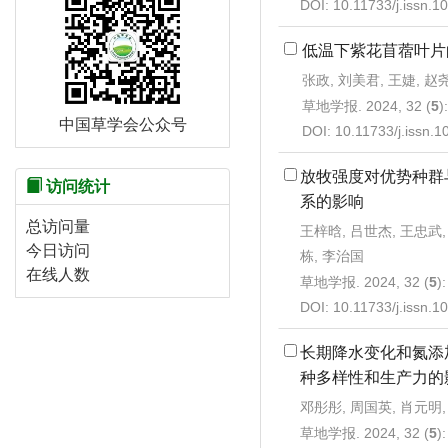
DOI:
10.11733/j.issn.
低温下紫花苜蓿叶片
张政, 刘美君, 王婕, 赵
草地学报. 2024, 32 (
5
)
中国草学会公众号
DOI:
10.11733/j.issn.
放牧强度对优势种群
访问统计
系的影响
总访问量
王梓晗, 吕世杰, 王忠武,
今日访问
栋, 李治国
在线人数
草地学报. 2024, 32 (
5
)
DOI:
10.11733/j.issn.
长期降水变化和氮添
种多样性和生产力的
邓彤彤, 周国英, 肖元明,
草地学报. 2024, 32 (
5
)