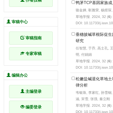
作者投稿
鸭茅TCP基因家族
骆金婵, 靳雅荣, 杨煜琛,
草地学报. 2024, 32 (
6
)
审稿中心
DOI:
10.11733/j.issn.
垂穗披碱草根际促生
审稿指南
研究
任智慧, 于乔, 高士孔, 
专家审稿
明, 付娟娟
草地学报. 2024, 32 (
6
)
DOI:
10.11733/j.issn.
编辑办公
松嫩盐碱退化草地土
律分析
主编登录
韦银珠, 李家红, 孙雪铜,
涵, 宋雪, 张强, 秦立刚
草地学报. 2024, 32 (
6
)
编委登录
DOI:
10.11733/j.issn.