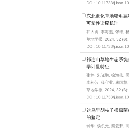
DOI:
10.11733/j.issn.
东北退化草地猪毛蒿
可塑性适应机理
韩大勇, 李海燕, 张维, 
草地学报. 2024, 32 (
6
)
DOI:
10.11733/j.issn.
祁连山草地生态系统
学计量特征
张婷, 朱晓鹏, 徐海燕, 
李莉莎, 薛守业, 康国慧,
草地学报. 2024, 32 (
6
)
DOI:
10.11733/j.issn.
达乌里胡枝子根瘤菌
的鉴定
钟华, 杨凯元, 秦云梦, 高