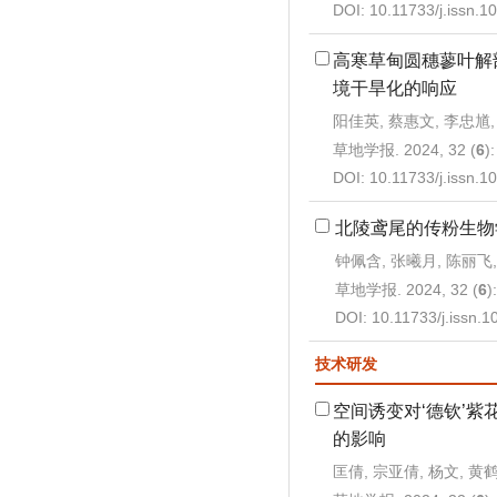
DOI:
10.11733/j.issn.
高寒草甸圆穗蓼叶解
境干旱化的响应
阳佳英, 蔡惠文, 李忠馗
草地学报. 2024, 32 (
6
)
DOI:
10.11733/j.issn.
北陵鸢尾的传粉生物
钟佩含, 张曦月, 陈丽飞,
草地学报. 2024, 32 (
6
)
DOI:
10.11733/j.issn.
技术研发
空间诱变对‘德钦’
的影响
匡倩, 宗亚倩, 杨文, 黄