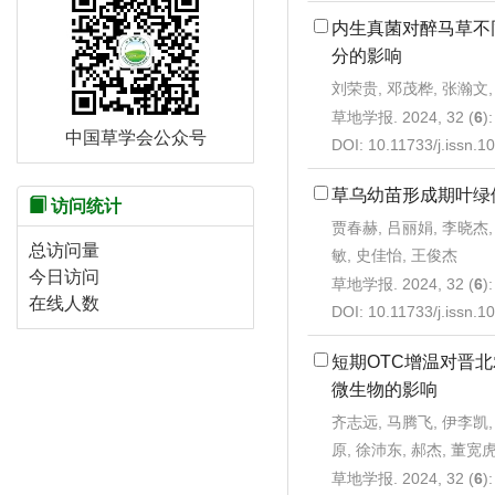
内生真菌对醉马草不
分的影响
刘荣贵, 邓茂桦, 张瀚文,
草地学报. 2024, 32 (
6
)
中国草学会公众号
DOI:
10.11733/j.issn.
草乌幼苗形成期叶绿
访问统计
贾春赫, 吕丽娟, 李晓杰,
总访问量
敏, 史佳怡, 王俊杰
今日访问
草地学报. 2024, 32 (
6
)
在线人数
DOI:
10.11733/j.issn.
短期OTC增温对晋
微生物的影响
齐志远, 马腾飞, 伊李凯,
原, 徐沛东, 郝杰, 董宽
草地学报. 2024, 32 (
6
)