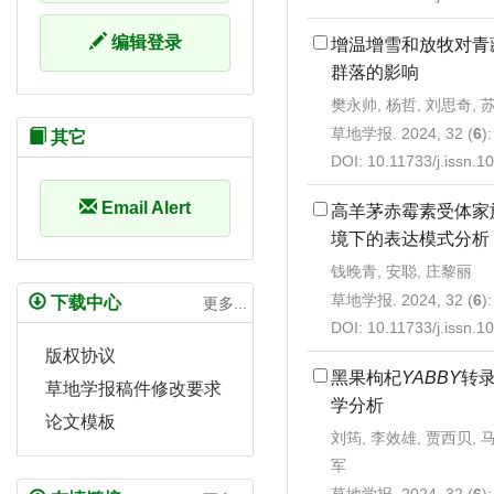
编辑登录
增温增雪和放牧对青
群落的影响
樊永帅, 杨哲, 刘思奇, 
草地学报. 2024, 32 (
6
)
其它
DOI:
10.11733/j.issn.
Email Alert
高羊茅赤霉素受体家
境下的表达模式分析
钱晚青, 安聪, 庄黎丽
草地学报. 2024, 32 (
6
)
下载中心
更多...
DOI:
10.11733/j.issn.
版权协议
黑果枸杞
YABBY
转
草地学报稿件修改要求
学分析
论文模板
刘筠, 李效雄, 贾西贝, 马
军