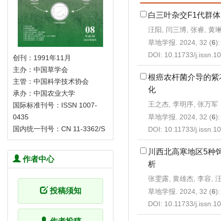
白三叶杂交F1代群体
汪阳, 闫三博, 张睿, 黄
草地学报. 2024, 32 (
6
)
DOI:
10.11733/j.issn.
创刊：1991年11月
主办：中国草学会
根癌农杆菌介导的紫
主管：中国科学技术协会
化
承办：中国农业大学
王之杰, 李明序, 张万军
国际标准刊号：ISSN 1007-
草地学报. 2024, 32 (
6
)
0435
国内统一刊号：CN 11-3362/S
DOI:
10.11733/j.issn.
川西北高寒地区5种饲
作者中心
析
张雯露, 黄雄杰, 李容, 
投稿须知
草地学报. 2024, 32 (
6
)
DOI:
10.11733/j.issn.