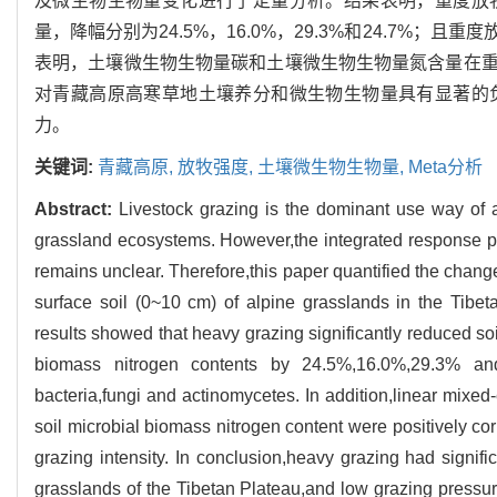
及微生物生物量变化进行了定量分析。结果表明，重度放
量，降幅分别为24.5%，16.0%，29.3%和24.7
表明，土壤微生物生物量碳和土壤微生物生物量氮含量在
对青藏高原高寒草地土壤养分和微生物生物量具有显著的
力。
关键词:
青藏高原,
放牧强度,
土壤微生物生物量,
Meta分析
Abstract:
Livestock grazing is the dominant use way of 
grassland ecosystems. However,the integrated response pat
remains unclear. Therefore,this paper quantified the change
surface soil (0~10 cm) of alpine grasslands in the Tibeta
results showed that heavy grazing significantly reduced so
biomass nitrogen contents by 24.5%,16.0%,29.3% an
bacteria,fungi and actinomycetes. In addition,linear mixe
soil microbial biomass nitrogen content were positively cor
grazing intensity. In conclusion,heavy grazing had signifi
grasslands of the Tibetan Plateau,and low grazing pressur