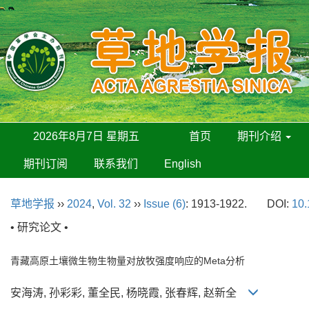
2026年8月7日 星期五
首页
期刊介绍
期刊订阅
联系我们
English
草地学报
››
2024
,
Vol. 32
››
Issue (6)
: 1913-1922.
DOI:
10.
• 研究论文 •
青藏高原土壤微生物生物量对放牧强度响应的Meta分析
安海涛, 孙彩彩, 董全民, 杨晓霞, 张春辉, 赵新全