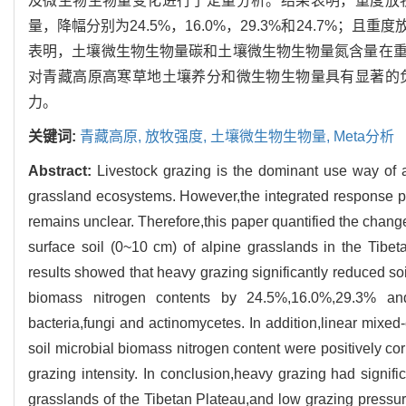
及微生物生物量变化进行了定量分析。结果表明，重度放
量，降幅分别为24.5%，16.0%，29.3%和24.7
表明，土壤微生物生物量碳和土壤微生物生物量氮含量在
对青藏高原高寒草地土壤养分和微生物生物量具有显著的
力。
关键词:
青藏高原,
放牧强度,
土壤微生物生物量,
Meta分析
Abstract:
Livestock grazing is the dominant use way of 
grassland ecosystems. However,the integrated response pat
remains unclear. Therefore,this paper quantified the change
surface soil (0~10 cm) of alpine grasslands in the Tibeta
results showed that heavy grazing significantly reduced so
biomass nitrogen contents by 24.5%,16.0%,29.3% an
bacteria,fungi and actinomycetes. In addition,linear mixe
soil microbial biomass nitrogen content were positively cor
grazing intensity. In conclusion,heavy grazing had signifi
grasslands of the Tibetan Plateau,and low grazing pressur