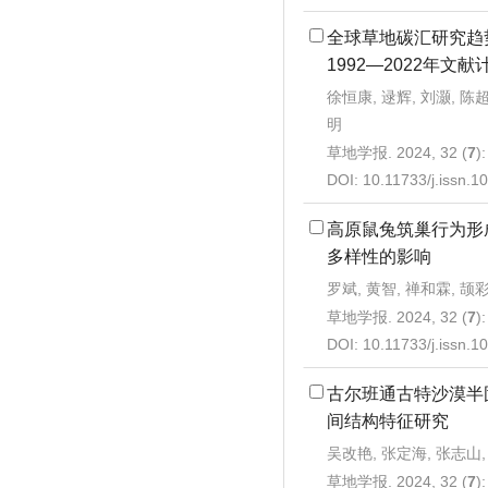
全球草地碳汇研究趋
1992—2022年文
徐恒康, 逯辉, 刘灏, 陈超
明
草地学报. 2024, 32 (
7
)
DOI:
10.11733/j.issn.
高原鼠兔筑巢行为形
多样性的影响
罗斌, 黄智, 禅和霖, 颉
草地学报. 2024, 32 (
7
)
DOI:
10.11733/j.issn.
古尔班通古特沙漠半
间结构特征研究
吴改艳, 张定海, 张志山
草地学报. 2024, 32 (
7
)