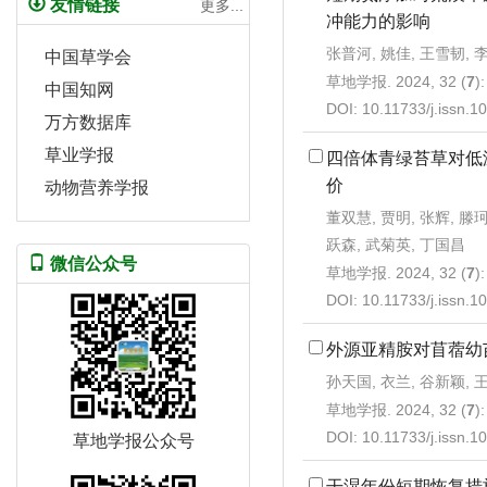
友情链接
更多...
冲能力的影响
张普河, 姚佳, 王雪韧, 
中国草学会
草地学报. 2024, 32 (
7
)
中国知网
DOI:
10.11733/j.issn.
万方数据库
草业学报
四倍体青绿苔草对低
价
动物营养学报
董双慧, 贾明, 张辉, 滕珂
跃森, 武菊英, 丁国昌
微信公众号
草地学报. 2024, 32 (
7
)
DOI:
10.11733/j.issn.
外源亚精胺对苜蓿幼
孙天国, 衣兰, 谷新颖, 
草地学报. 2024, 32 (
7
)
DOI:
10.11733/j.issn.
草地学报公众号
干湿年份短期恢复措