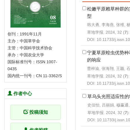
松嫩平原赖草种群的
型
韩大勇, 李海燕, 张维, 
草地学报. 2024, 32 (
7
)
创刊：1991年11月
DOI:
10.11733/j.issn.
主办：中国草学会
主管：中国科学技术协会
宁夏草原蝗虫优势种
承办：中国农业大学
的响应
国际标准刊号：ISSN 1007-
曹梓渝, 张海翔, 王颖, 
0435
国内统一刊号：CN 11-3362/S
草地学报. 2024, 32 (
7
)
DOI:
10.11733/j.issn.
作者中心
草乌头光照适应性的
史佳怡, 吕丽娟, 穆赢通,
投稿须知
草地学报. 2024, 32 (
7
)
DOI:
10.11733/j.issn.