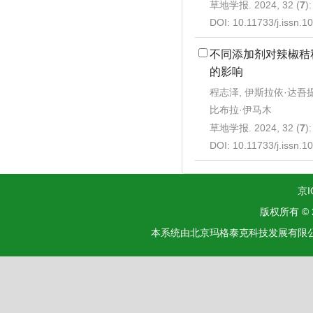
草地学报. 2024, 32 (
7
)
DOI:
10.11733/j.issn.
不同添加剂对辣椒秸
的影响
程志泽, 伊斯拉依·达吾提
比布拉·伊马木
草地学报. 2024, 32 (
7
)
DOI:
10.11733/j.issn.
京I
版权所有 ©
本系统由北京玛格泰克科技发展有限公司设计开