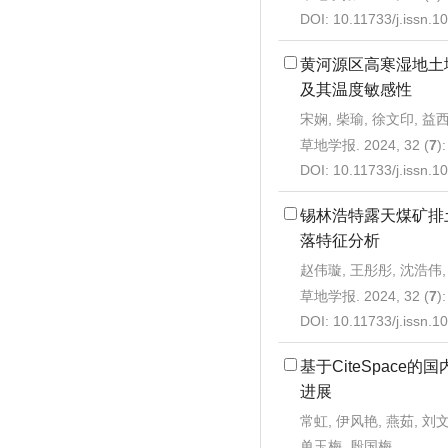
DOI:
10.11733/j.issn.
黄河源区高寒湿地土
及其温度敏感性
宋娴, 柴瑜, 徐文印, 益
草地学报. 2024, 32 (
7
)
DOI:
10.11733/j.issn.
锡林浩特露天煤矿排
落特征分析
赵伟璇, 王彤彤, 沈浩伟,
草地学报. 2024, 32 (
7
)
DOI:
10.11733/j.issn.
基于CiteSpace
进展
常虹, 伊风艳, 燕茹, 刘
单玉梅, 殷国梅