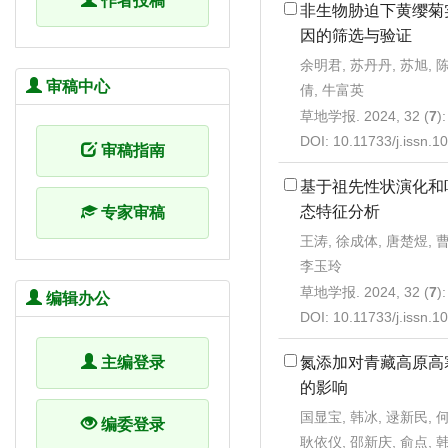
作者投稿
非生物胁迫下黄缨菊
因的筛选与验证
余明君, 苏丹丹, 苏旭, 陈
审稿中心
倩, 牛富英
草地学报. 2024, 32 (
7
)
DOI:
10.11733/j.issn.
审稿指南
基于祖先性状演化和
态特征分析
专家审稿
王涛, 徐成体, 唐楚煜, 
李玉玲
草地学报. 2024, 32 (
7
)
编辑办公
DOI:
10.11733/j.issn.
氮添加对青藏高原高
主编登录
的影响
国显宝, 韩冰, 逯新民, 
编委登录
耿依仪, 邵新庆, 俞点, 