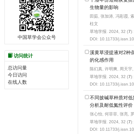
生物量的影响
田茹, 张加涛, 冯彩霞, 索
柱文
草地学报. 2024, 32 (
7
)
中国草学会公众号
DOI:
10.11733/j.issn.
溪黄草浸提液对2种
访问统计
的化感作用
总访问量
陈幻真, 许明爽, 周天宇,
今日访问
草地学报. 2024, 32 (
7
)
在线人数
DOI:
10.11733/j.issn.
不同披碱草种质对低
分析及耐低氮性评价
张心怡, 何菲菲, 张亮, 
草地学报. 2024, 32 (
7
)
DOI:
10.11733/j.issn.