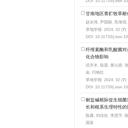
DOI:
10.11733/j.issn.
甘南地区青贮牧草耐
赵永琦, 尹国丽, 巩海强,
草地学报. 2024, 32 (
7
)
DOI:
10.11733/j.issn.
纤维素酶和乳酸菌对
化合物影响
武齐丰, 陈晨, 黄沁骄, 
金, 闫艳红
草地学报. 2024, 32 (
7
)
DOI:
10.11733/j.issn.
耐盐碱根际促生细菌
长和根系生理特性的
陈露, 刘佳欣, 李思宇, 陈
国富