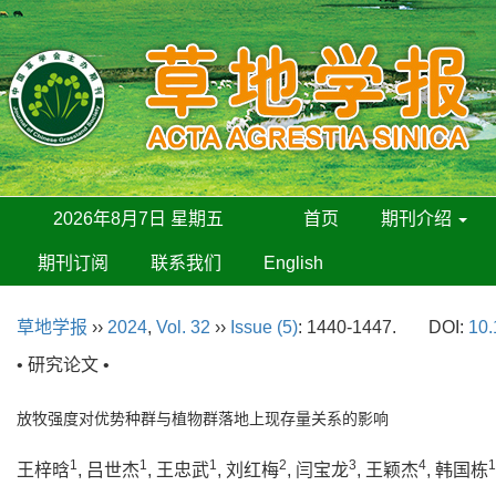
2026年8月7日 星期五
首页
期刊介绍
期刊订阅
联系我们
English
草地学报
››
2024
,
Vol. 32
››
Issue (5)
: 1440-1447.
DOI:
10.
• 研究论文 •
放牧强度对优势种群与植物群落地上现存量关系的影响
1
1
1
2
3
4
1
王梓晗
, 吕世杰
, 王忠武
, 刘红梅
, 闫宝龙
, 王颖杰
, 韩国栋