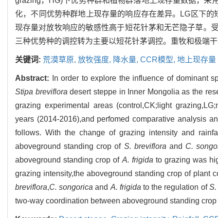
grazing，HG)下优势种群和植物群落地上现存量数据，
化，不同优势种群地上现存量的响应存在差异。LG区下的
现存量对放牧响应的敏感性高于短花针茅和无芒隐子草。
三种优势种的调控转为主要以短花针茅调控。重牧和极端干
关键词:
荒漠草原,
放牧强度,
降水量,
CCR模型,
地上现存量
Abstract:
In order to explore the influence of dominant s
Stipa breviflora
desert steppe in Inner Mongolia as the res
grazing experimental areas (control,CK;light grazing,LG
years (2014-2016),and perfomed comparative analysis a
follows. With the change of grazing intensity and rainfa
aboveground standing crop of
S. breviflora
and
C. songo
aboveground standing crop of
A. frigida
to grazing was hig
grazing intensity,the aboveground standing crop of plant
breviflora
,
C. songorica
and
A. frigida
to the regulation of
S.
two-way coordination between aboveground standing crop 