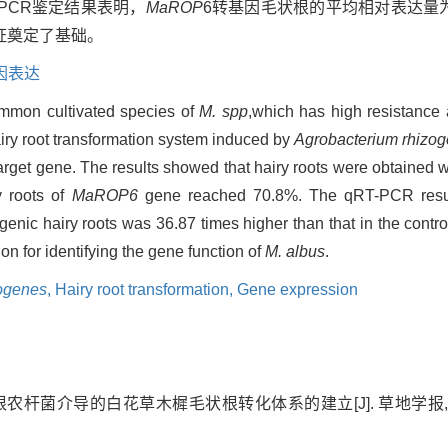
-PCR鉴定结果表明，
MaROP
6转基因毛状根的平均相对表达量为
证奠定了基础。
因表达
ommon cultivated species of
M. spp
,which has high resistance 
 hairy root transformation system induced by
Agrobacterium rhizo
rget gene. The results showed that hairy roots were obtained w
y roots of
MaROP6
gene reached 70.8%. The qRT-PCR resul
genic hairy roots was 36.87 times higher than that in the contr
ion for identifying the gene function of
M.
albus
.
zogenes
,
Hairy root transformation,
Gene expression
根农杆菌介导的白花草木樨毛状根转化体系的建立[J]. 草地学报, 2021, 