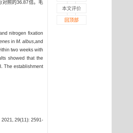
对照的36.87倍。毛
本文评价
回顶部
and nitrogen fixation
genes
in
M. albus
,and
ithin two weeks with
ts showed that the
ol. The establishment
29(11): 2591-