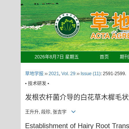
2026年8月7日 星期五
首页
期
草地学报
››
2021
,
Vol. 29
››
Issue (11)
: 2591-2599.
• 技术研发 •
发根农杆菌介导的白花草木樨毛状
王升升, 段珍, 张吉宇
Establishment of Hairy Root Tran