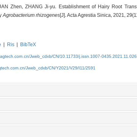
 Zhen, ZHANG Ji-yu. Establishment of Hairy Root Transf
by
Agrobacterium rhizogenes
[J]. Acta Agrestia Sinica, 2021, 29(
e
|
Ris
|
BibTeX
magtech.com.cn/Jweb_cdxb/CN/10.11733/j.issn.1007-0435.2021.11.026
gtech.com.cn/Jweb_cdxb/CN/Y2021/V29/I11/2591