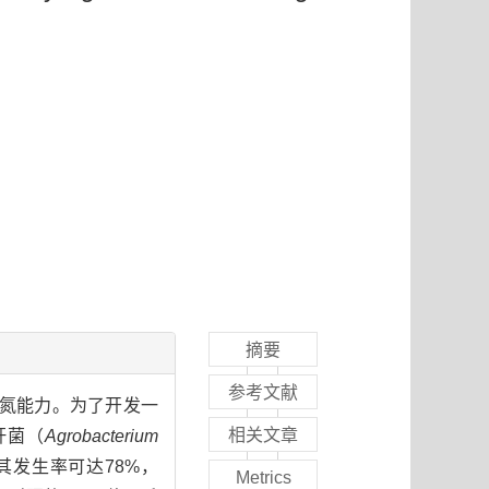
摘要
参考文献
和固氮能力。为了开发一
相关文章
杆菌（
Agrobacterium
发生率可达78%，
Metrics