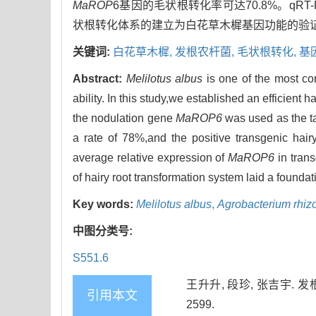
MaROP
6基因的毛状根转化率可达70.8%。qRT
状根转化体系的建立为白花草木樨基因功能的验
关键词:
白花草木樨,
发根农杆菌,
毛状根转化,
基
Abstract:
Melilotus albus
is one of the most c
ability. In this study,we established an efficient
the nodulation gene
MaROP6
was used as the ta
a rate of 78%,and the positive transgenic hair
average relative expression of
MaROP6
in trans
of hairy root transformation system laid a foundat
Key words:
Melilotus albus
,
Agrobacterium rhi
中图分类号:
S551.6
王升升, 段珍, 张吉宇. 发
引用本文
2599.