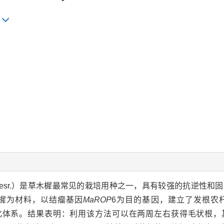
u
ex Desr.）是草木樨最常见的栽培用种之一，具有较强的抗逆性
樨为材料，以结瘤基因
MaROP
6为目的基因，建立了发根农
体系。结果表明：利用该方法可以在两周左右获得毛状根，其