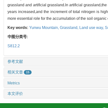
grassland and artificial grassland.In artificial grassland,t
years increased,and the increment of total nitrogen is high
more essential role for the accumulation of the soil organic
Key words:
Yunwu Mountain,
Grassland,
Land use way,
S
中图分类号:
S812.2
参考文献
相关文章
15
Metrics
本文评价