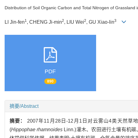
Distribution of Soil Organic Carbon and Total Nitrogen of Grassland
1
2
2
3
LI Jin-fen
, CHENG Ji-min
, LIU Wei
, GU Xiao-lin
PDF
890
摘要/Abstract
摘要：
2007年11月28日-12月1日对云雾山4类天然
(
Hippophae rhamnoides
Linn.)灌木、农田进行土壤有