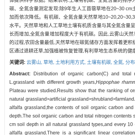
体提供科学依据。结果表明:土壤有机碳、全氮含量的排序为:天
碳、全氮含量测定发现:除9年生人工苜蓿草地在20~30 c
加而依次降低。有机碳、全氮含量天然草地10~20,20~30
水平。天然草地和人工草地土壤有机质含量与其全氮含量呈
长而增加,全氮含量增加程度大于有机碳。因此,云雾山天
的过程,农田含量最低,天然草地在碳氮储存方面发挥着更积极的
区通过退耕还草,加强植被恢复管理,有利草地生态系统的健
关键词:
云雾山,
草地,
土地利用方式,
土壤有机碳,
全氮,
分布
Abstract:
Distribution of organic carbon(C) and total n
L.grassland with different growth years,
Hippophae rhamn
Plateau were studied.Results show that the ranking of or
natural grassland>artificial grassland>shrubland>farmland.
alfalfa grassland,the contents of soil organic carbon a
depth.The soil organic carbon and total nitrogen conte
cm soil depth in all natural grassland types,and every 10
alfalfa grassland.There is a significant linear correlation