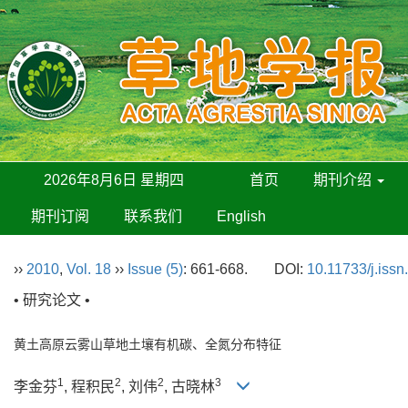
2026年8月6日 星期四
首页
期刊介绍
期刊订阅
联系我们
English
››
2010
,
Vol. 18
››
Issue (5)
: 661-668.
DOI:
10.11733/j.iss
• 研究论文 •
黄土高原云雾山草地土壤有机碳、全氮分布特征
1
2
2
3
李金芬
, 程积民
, 刘伟
, 古晓林