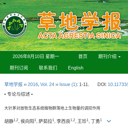
2026年8月10日 星期一
首页
期刊介绍
期刊订阅
联系我们
English
草地学报
››
2016
,
Vol. 24
››
Issue (1)
: 1-11.
DOI:
10.11733/
• 专论与综述 •
大针茅对放牧生态系统植物群落地上生物量的调控作用
1,2
1
1
1,2
1
1
胡静
, 侯向阳
, 萨茹拉
, 李西良
, 王珍
, 丁勇