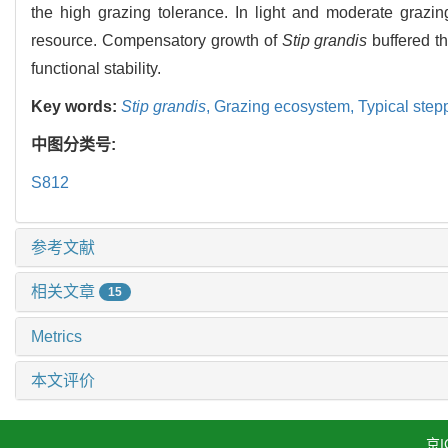
the high grazing tolerance. In light and moderate grazi
resource. Compensatory growth of
Stip grandis
buffered t
functional stability.
Key words:
Stip grandis
,
Grazing ecosystem,
Typical step
中图分类号:
S812
参考文献
相关文章
15
Metrics
本文评价
京I