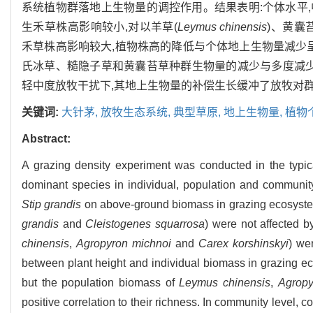
系统植物群落地上生物量的调控作用。结果表明:个体水平,
生禾草株高影响较小,对以羊草(
Leymus chinensis
)、黄囊
禾草株高影响较大,植物株高的降低与个体地上生物量减少
氏冰草、糙隐子草和黄囊苔草种群生物量的减少与多度减少
轻中度放牧干扰下,其地上生物量的补偿生长缓冲了放牧对
关键词:
大针茅,
放牧生态系统,
典型草原,
地上生物量,
植物
Abstract:
A grazing density experiment was conducted in the typic
dominant species in individual, population and community 
Stip grandis
on above-ground biomass in grazing ecosystem.
grandis
and
Cleistogenes squarrosa
) were not affected b
chinensis
,
Agropyron michnoi
and
Carex korshinskyi
) we
between plant height and individual biomass in grazing ec
but the population biomass of
Leymus chinensis
,
Agropy
positive correlation to their richness. In community level