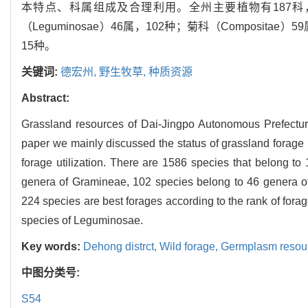
本特点、科属组成及合理利用。全州主要植物有187科，840
（Leguminosae）46属，102种；菊科（Composit
15种。
关键词:
德宏州,
野生牧草,
种质资源
Abstract:
Grassland resources of Dai-Jingpo Autonomous Prefecture 
paper we mainly discussed the status of grassland forage r
forage utilization. There are 1586 species that belong 
genera of Gramineae, 102 species belong to 46 genera o
224 species are best forages according to the rank of fora
species of Leguminosae.
Key words:
Dehong distrct,
Wild forage,
Germplasm resou
中图分类号:
S54