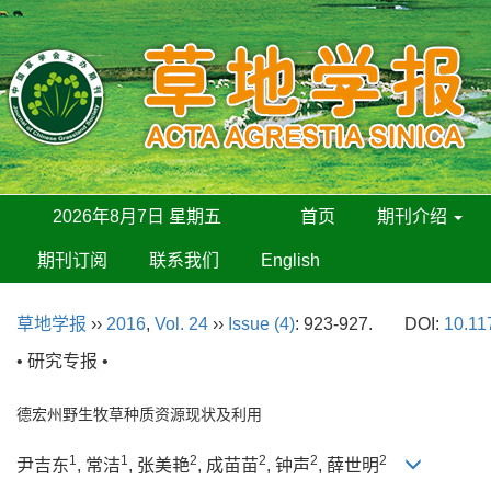
2026年8月7日 星期五
首页
期刊介绍
期刊订阅
联系我们
English
草地学报
››
2016
,
Vol. 24
››
Issue (4)
: 923-927.
DOI:
10.11
• 研究专报 •
德宏州野生牧草种质资源现状及利用
1
1
2
2
2
2
尹吉东
, 常洁
, 张美艳
, 成苗苗
, 钟声
, 薛世明