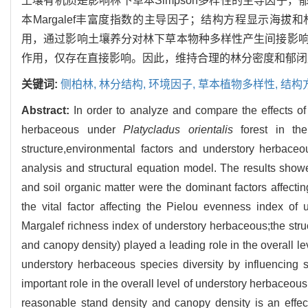
土壤有机质是影响林下草本Simpson多样性的主导因子，
本Margalef丰富度指数的主导因子；结构方程显示海
用，通过影响土壤养分对林下草本物种多样性产生间接影
作用，仅存在直接影响。因此，维持合理的林分密度和郁闭
关键词:
侧柏林,
林分结构,
环境因子,
草本植物多样性,
结构
Abstract:
In order to analyze and compare the effects of
herbaceous under
Platycladus orientalis
forest in the
structure,environmental factors and understory herbace
analysis and structural equation model. The results showed
and soil organic matter were the dominant factors affect
the vital factor affecting the Pielou evenness index of 
Margalef richness index of understory herbaceous;the struc
and canopy density) played a leading role in the overall le
understory herbaceous species diversity by influencing so
important role in the overall level of understory herbaceous
reasonable stand density and canopy density is an effec