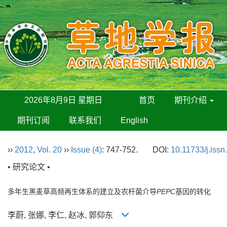
2026年8月9日 星期日
首页
期刊介绍
期刊订阅
联系我们
English
››
2012
,
Vol. 20
››
Issue (4)
: 747-752.
DOI:
10.11733/j.iss
• 研究论文 •
多年生黑麦草高频再生体系的建立及农杆菌介导
PEPC
基因的转化
李蔚, 张娜, 李仁, 赵冰, 郭仰东