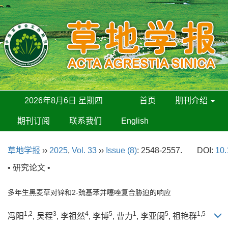
2026年8月6日 星期四
首页
期刊介绍
期刊订阅
联系我们
English
草地学报
››
2025
,
Vol. 33
››
Issue (8)
: 2548-2557.
DOI:
10.
• 研究论文 •
多年生黑麦草对锌和2-巯基苯并噻唑复合胁迫的响应
1,2
3
4
5
1
5
1,5
冯阳
, 吴程
, 李祖然
, 李博
, 曹力
, 李亚阑
, 祖艳群