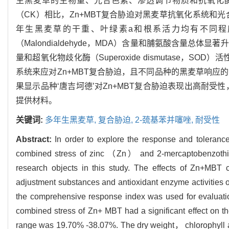
生黑麦草的生物量、光合色素、渗透调节物质和抗氧化
（CK）相比，Zn+MBT复合胁迫对黑麦草抗氧化系统和光合
年生黑麦草的干重、叶绿素a和根系活力均有不同程度降低，
（Malondialdehyde，MDA）含量和脯氨酸含量总体显
量和超氧化物歧化酶（Superoxide dismutase，SO
系统来应对Zn+MBT复合胁迫，且不同品种的黑麦草响应
果显示品种‘唐吉坷德’对Zn+MBT复合胁迫表现出高耐受性
提供材料。
关键词:
多年生黑麦草,
复合胁迫,
2-巯基苯并噻唑,
耐受性
Abstract:
In order to explore the response and toleranc
combined stress of zinc （Zn） and 2-mercaptobenzoth
research objects in this study. The effects of Zn+M
adjustment substances and antioxidant enzyme activities
the comprehensive response index was used for evaluat
combined stress of Zn+ MBT had a significant effect on t
range was 19.70% -38.07%. The dry weight， chlorophyll a an