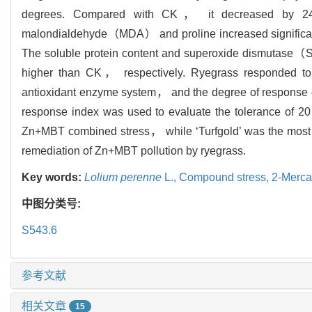
degrees. Compared with CK， it decreased by 2
malondialdehyde（MDA） and proline increased significa
The soluble protein content and superoxide dismutase（SO
higher than CK， respectively. Ryegrass responded to
antioxidant enzyme system， and the degree of response of 
response index was used to evaluate the tolerance of 20 
Zn+MBT combined stress， while ‘Turfgold’ was the most sen
remediation of Zn+MBT pollution by ryegrass.
Key words:
Lolium perenne
L.,
Compound stress,
2-Merca
中图分类号:
S543.6
参考文献
相关文章
15