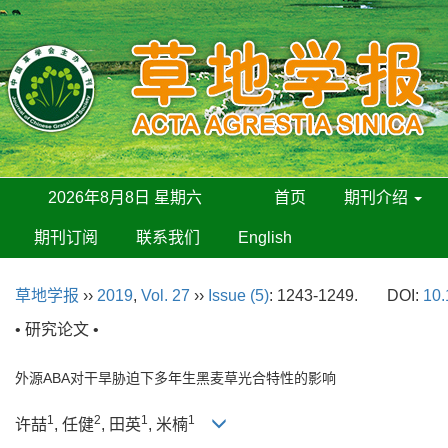
2026年8月8日 星期六
首页
期刊介绍
期刊订阅
联系我们
English
草地学报
››
2019
,
Vol. 27
››
Issue (5)
: 1243-1249.
DOI:
10.
• 研究论文 •
外源ABA对干旱胁迫下多年生黑麦草光合特性的影响
1
2
1
1
许喆
, 任健
, 田英
, 米楠