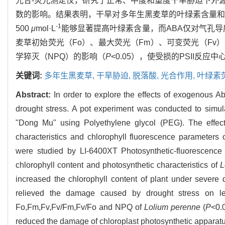
光合-荧光测定仪，研究了正常、中度和重度干旱胁迫下外源0
数的影响。结果表明，干旱对多年生黑麦草的叶绿素含量
-1
500
μ
mol·L
能够显著提高叶绿素含量，而ABA仅对气孔导
麦草初始荧光（Fo）、最大荧光（Fm）、可变荧光（Fv）、P
学猝灭（NPQ）的影响（
P
<0.05），使受损的PSII
关键词:
多年生黑麦草,
干旱胁迫,
脱落酸,
光合作用,
叶绿素
Abstract:
In order to explore the effects of exogenous A
drought stress. A pot experiment was conducted to simula
"Dong Mu" using Polyethylene glycol (PEG). The eff
characteristics and chlorophyll fluorescence parameters 
were studied by LI-6400XT Photosynthetic-fluorescence a
chlorophyll content and photosynthetic characteristics of
L
increased the chlorophyll content of plant under severe
relieved the damage caused by drought stress on l
Fo,Fm,Fv,Fv/Fm,Fv/Fo and NPQ of
Lolium perenne
(
P
<0.
reduced the damage of chloroplast photosynthetic apparatu