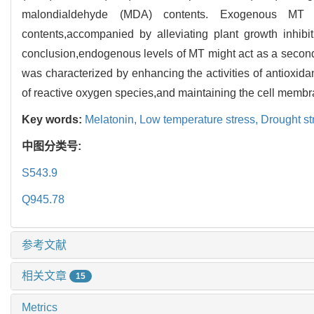
malondialdehyde (MDA) contents. Exogenous MT f
contents,accompanied by alleviating plant growth inhi
conclusion,endogenous levels of MT might act as a second
was characterized by enhancing the activities of antioxid
of reactive oxygen species,and maintaining the cell membra
Key words:
Melatonin,
Low temperature stress,
Drought st
中图分类号:
S543.9
Q945.78
参考文献
相关文章
15
Metrics