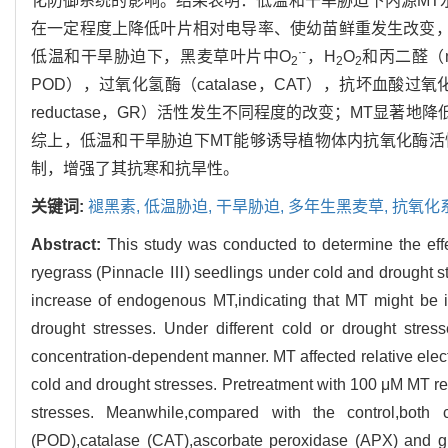
化防御系统的影响。结果表明：低温和干旱胁迫下内源MT
在一定程度上降低叶片相对电导率、使幼苗鲜重发生改变，其
·-
低温和干旱胁迫下，黑麦草叶片中O
，H
O
和丙二醛（ma
2
2
2
POD），过氧化氢酶（catalase，CAT），抗坏血酸过氧化物酶（a
reductase，GR）活性发生不同程度的改变；MT显著
综上，低温和干旱胁迫下MT能够诱导植物体内抗氧化酶
制，增强了其抗寒和抗旱性。
关键词:
褪黑素,
低温胁迫,
干旱胁迫,
多年生黑麦草,
抗氧化
Abstract:
This study was conducted to determine the eff
ryegrass (Pinnacle Ⅲ) seedlings under cold and drought st
increase of endogenous MT,indicating that MT might be i
drought stresses. Under different cold or drought stre
concentration-dependent manner. MT affected relative ele
cold and drought stresses. Pretreatment with 100 μM MT res
stresses. Meanwhile,compared with the control,both 
(POD),catalase (CAT),ascorbate peroxidase (APX) and gl