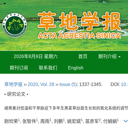
2026年8月8日 星期六
首页
期刊介绍
期刊订阅
联系我们
English
草地学报
››
2020
,
Vol. 28
››
Issue (5)
: 1337-1345.
DOI:
10.
• 研究论文 •
褪黑素对低温和干旱胁迫下多年生黑麦草幼苗生长和抗氧化系统的调
1
1
1
1
1
2
1
尉欣荣
, 张智伟
, 周雨
, 刘鹏
, 姚宏斌
, 苗彦军
, 付娟娟