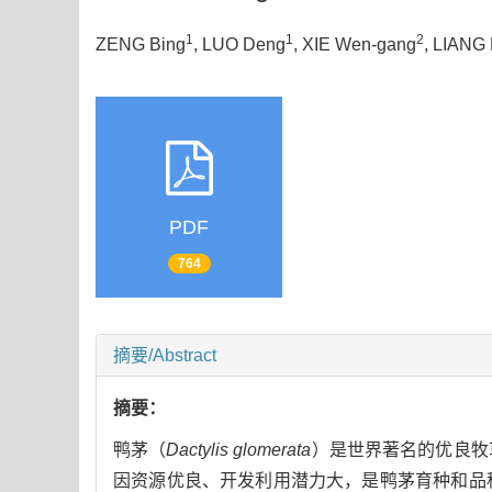
1
1
2
ZENG Bing
, LUO Deng
, XIE Wen-gang
, LIANG
PDF
764
摘要/Abstract
摘要：
鸭茅（
Dactylis glomerata
）是世界著名的优良牧
因资源优良、开发利用潜力大，是鸭茅育种和品