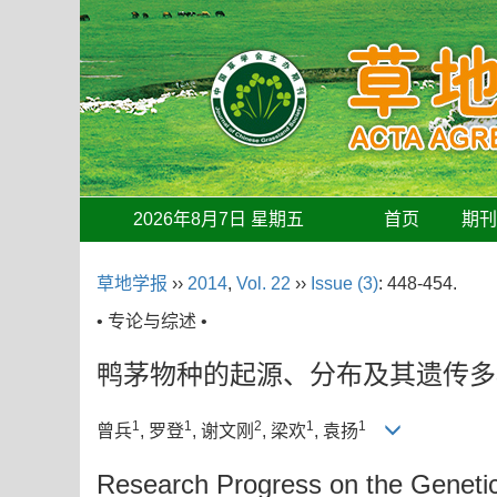
2026年8月7日 星期五
首页
期
草地学报
››
2014
,
Vol. 22
››
Issue (3)
: 448-454.
• 专论与综述 •
鸭茅物种的起源、分布及其遗传多
1
1
2
1
1
曾兵
, 罗登
, 谢文刚
, 梁欢
, 袁扬
Research Progress on the Genetic D