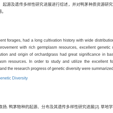
、起源及遗传多样性研究进展进行综述，并对鸭茅种质资源研究
源。
lent forages, had a long cultivation history with wide distribut
provement with rich germplasm resources, excellent genetic
bution and origin of orchardgrass had great significance in ba
lasm resources. In order to study and utilize the excellent f
 and the research progress of genetic diversity were summarized 
enetic Diversity
 袁扬. 鸭茅物种的起源、分布及其遗传多样性研究进展[J]. 草地学报, 201