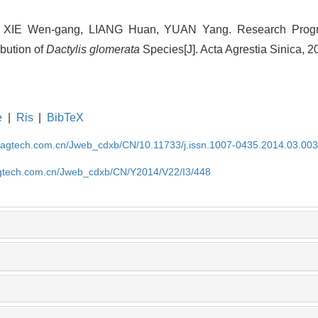
XIE Wen-gang, LIANG Huan, YUAN Yang. Research Progre
ibution of
Dactylis glomerata
Species[J]. Acta Agrestia Sinica, 2
e
|
Ris
|
BibTeX
magtech.com.cn/Jweb_cdxb/CN/10.11733/j.issn.1007-0435.2014.03.00
gtech.com.cn/Jweb_cdxb/CN/Y2014/V22/I3/448