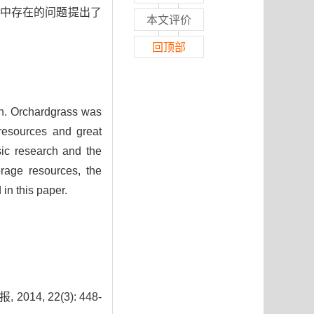
中存在的问题提出了
本文评价
回顶部
ion. Orchardgrass was
 resources and great
sic research and the
orage resources, the
in this paper.
4, 22(3): 448-