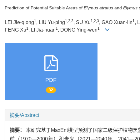
Prediction of Potential Suitable Areas of
Elymus atratus
and
Elymus p
1
1,2,3
1,2,3
1
LEI Jie-qiong
, LIU Yu-ping
, SU Xu
, GAO Xuan-lin
, 
1
1
1
FENG Xu
, LI Jia-huan
, DONG Ying-wen
PDF
32
摘要/Abstract
摘要：
本研究基于MaxEnt模型预测了国家二级保护植物黑
前（1970—2000年）和未来（2021—2040年、2041—