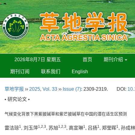
2026年8月7日 星期五
首页
期刊介绍
期刊订阅
联系我们
English
草地学报
››
2025
,
Vol. 33
››
Issue (7)
: 2309-2319.
DOI:
10.
• 研究论文 •
气候变化背景下黑紫披碱草和紫芒披碱草在中国的潜在适生区预测
1
1,2,3
1,2,3
1
1
1
雷洁琼
, 刘玉萍
, 苏旭
, 高宣琳
, 吕扬
, 郑莹晖
, 孙成