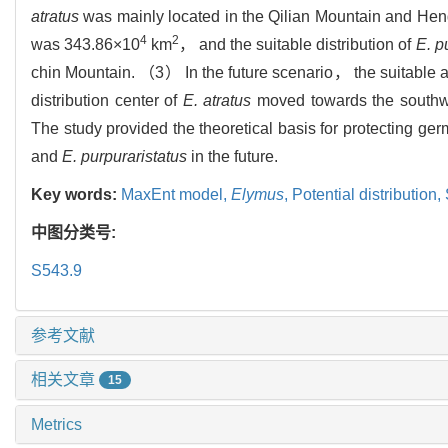
atratus
was mainly located in the Qilian Mountain and Hen
4
2
was 343.86×10
km
， and the suitable distribution of
E. p
chin Mountain. （3） In the future scenario， the suitable 
distribution center of
E. atratus
moved towards the southw
The study provided the theoretical basis for protecting 
and
E. purpuraristatus
in the future.
Key words:
MaxEnt model,
Elymus
,
Potential distribution,
中图分类号:
S543.9
参考文献
相关文章
15
Metrics