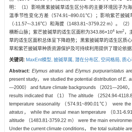
明：（1）影响黑紫披碱草适生区分布的主要环境因子为海拔（252
温季节性变化方差（574.91~890.01℃）；影响紫芒
（-11.57~-3.16℃）和海拔（1483.81~3759.22 m）
4
2
横断山脉；紫芒披碱草的适生区面积为343.86×10
km
，
草的适生区面积总体呈下降趋势；黑紫披碱草的适生区质心
草和紫芒披碱草种质资源保护及可持续利用提供了理论依据
关键词:
MaxEnt模型,
披碱草属,
潜在分布区,
空间格局,
质心
Abstract:
Elymus atratus
and
Elymus purpuraristatus
are
present study， we studied the potential distribution of
E. a
—2000） and future climate backgrounds （2021—204
results indicated that （1） The altitude （2524.94-41
temperature seasonality （574.91~890.01℃） were the main
atratus
， while the annual mean temperature （0.31-6.
altitude （1483.81-3759.22 m） were the main environmental
Under the current climate conditions， the total suitable ar