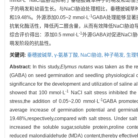
mmol·L
NaCl盐胁迫抑制了垂穗披碱草种子的萌发和幼苗生长，
子的萌发和幼苗生长。与NaCl胁迫处理相比，垂穗披碱草种
-1
和19.48%。外源添加0.05~2 mmol·L
GABA处理能够显
抗氧化酶活性，降低丙二醛含量，从而有效降低NaCl胁
-1
综合评价得出：添加0.5 mmol·L
外源GABA对促进Na
萌发阶段的抗盐性。
关键词:
垂穗披碱草,
γ-氨基丁酸,
NaCl胁迫,
种子萌发,
生理
Abstract:
In this study,
Elymus nutans
was taken as the re
(GABA) on seed germination and seedling physiological c
significance for the development and utilization of saline a
-1
showed that 100 mmol·L
NaCl salt stress inhibited th
-1
stress,the addition of 0.05~2.00 mmol·L
GABA promoted
average increase of germination potential and germina
19.48%,respectively,compared with salt stress. Under salt
increased the soluble sugar,soluble protein,proline con
reduced malondialdehyde (MDA) content,thereby effectiv