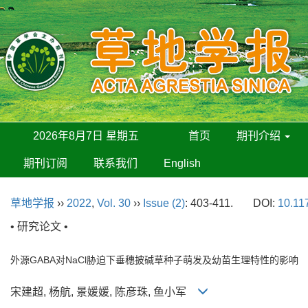
2026年8月7日 星期五
首页
期刊介绍
期刊订阅
联系我们
English
草地学报
››
2022
,
Vol. 30
››
Issue (2)
: 403-411.
DOI:
10.11
• 研究论文 •
外源GABA对NaCl胁迫下垂穗披碱草种子萌发及幼苗生理特性的影响
宋建超, 杨航, 景媛媛, 陈彦珠, 鱼小军