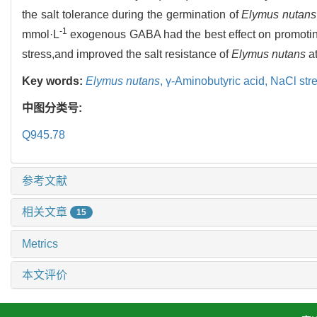
the salt tolerance during the germination of
Elymus nutans
-1
mmol·L
exogenous GABA had the best effect on promotin
stress,and improved the salt resistance of
Elymus nutans
at
Key words:
Elymus nutans
,
γ-Aminobutyric acid,
NaCl str
中图分类号:
Q945.78
参考文献
相关文章
15
Metrics
本文评价