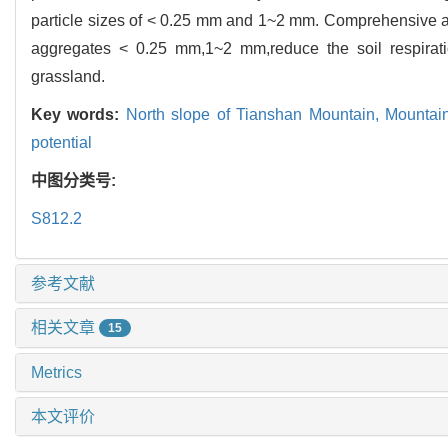
particle sizes of < 0.25 mm and 1~2 mm. Comprehensive an
aggregates < 0.25 mm,1~2 mm,reduce the soil respirat
grassland.
Key words:
North slope of Tianshan Mountain,
Mountai
potential
中图分类号:
S812.2
参考文献
相关文章
15
Metrics
本文评价