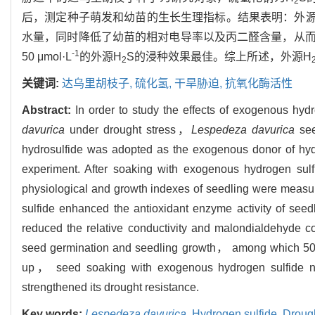
2
后，测定种子萌发和幼苗的生长生理指标。结果表明：外源
水量，同时降低了幼苗的相对电导率以及丙二醛含量，从
-1
50 μmol·L
的外源H
S的浸种效果最佳。综上所述，外源H
2
关键词:
达乌里胡枝子,
硫化氢,
干旱胁迫,
抗氧化酶活性
Abstract:
In order to study the effects of exogenous hy
davurica
under drought stress，
Lespedeza davurica
see
hydrosulfide was adopted as the exogenous donor of hyd
experiment. After soaking with exogenous hydrogen sulf
physiological and growth indexes of seedling were measu
sulfide enhanced the antioxidant enzyme activity of se
reduced the relative conductivity and malondialdehyde con
seed germination and seedling growth， among which 50
up， seed soaking with exogenous hydrogen sulfide n
strengthened its drought resistance.
Key words:
Lespedeza davurica
,
Hydrogen sulfide,
Drough