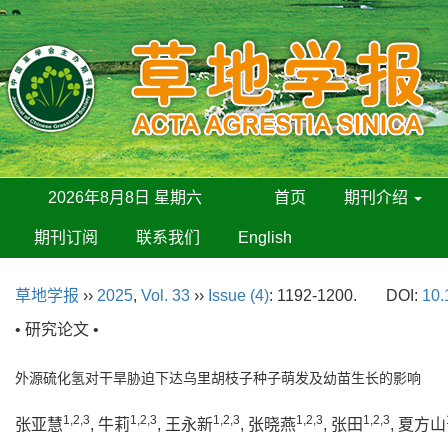
2026年8月8日 星期六
首页
期刊介绍
期刊订阅
联系我们
English
草地学报
››
2025
,
Vol. 33
››
Issue (4)
: 1192-1200.
DOI:
10.
• 研究论文 •
外源硫化氢对干旱胁迫下达乌里胡枝子种子萌发及幼苗生长的影响
1,2,3
1,2,3
1,2,3
1,2,3
1,2,3
张亚慧
, 牛莉
, 王永新
, 张晓燕
, 张田
, 夏方山