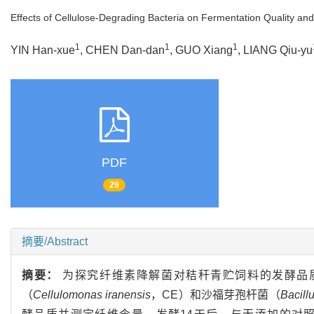
Effects of Cellulose-Degrading Bacteria on Fermentation Quality and
1
1
1
YIN Han-xue
, CHEN Dan-dan
, GUO Xiang
, LIANG Qiu-yu
PDF
29
摘要/Abstract
摘要：
为探究纤维素降解菌对秸秆青贮饲料的发酵品
（
Cellulomonas iranensis
，CE）和沙福芽孢杆菌（
Bacill