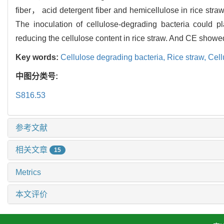
fiber， acid detergent fiber and hemicellulose in rice str
The inoculation of cellulose-degrading bacteria could pl
reducing the cellulose content in rice straw. And CE showed 
Key words:
Cellulose degrading bacteria,
Rice straw,
Cell
中图分类号:
S816.53
参考文献
相关文章
15
Metrics
本文评价