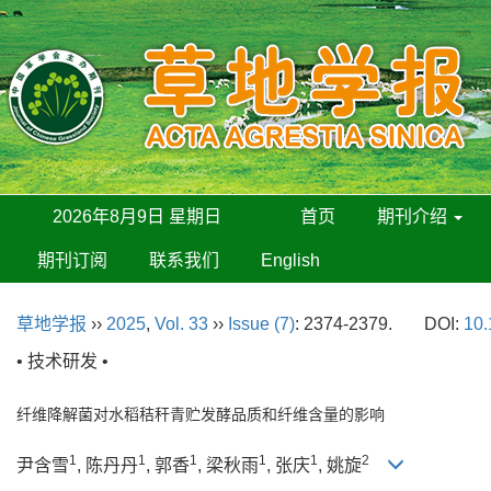
2026年8月9日 星期日
首页
期刊介绍
期刊订阅
联系我们
English
草地学报
››
2025
,
Vol. 33
››
Issue (7)
: 2374-2379.
DOI:
10.
• 技术研发 •
纤维降解菌对水稻秸秆青贮发酵品质和纤维含量的影响
1
1
1
1
1
2
尹含雪
, 陈丹丹
, 郭香
, 梁秋雨
, 张庆
, 姚旋