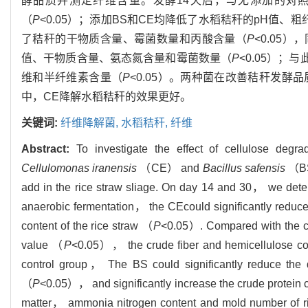
酵品质并测定纤维含量。发酵14天后，与无添加的对
（
P
<0.05）；添加BS和CE均降低了水稻秸秆的pH值、
了秸秆的干物质含量、霉菌数量和丙酸含量（
P
<0.05
值、干物质含量、氨态氮含量和霉菌数量（
P
<0.05）
维和半纤维素含量（
P
<0.05）。两种菌在改善秸秆发
中，CE降解水稻秸秆的效果更好。
关键词:
纤维降解菌,
水稻秸秆,
纤维
Abstract:
To investigate the effect of cellulose degr
Cellulomonas iranensis
（CE） and
Bacillus safensis
（BS
add in the rice straw sliage. On day 14 and 30， we determ
anaerobic fermentation， the CE
could significantly redu
content of the rice straw （
P
<0.05）. Compared with the co
value （
P
<0.05）， the crude fiber and hemicellulose cont
control group， The BS could significantly reduce the 
（
P
<0.05）， and significantly increase the crude protein 
matter， ammonia nitrogen content and mold number of r