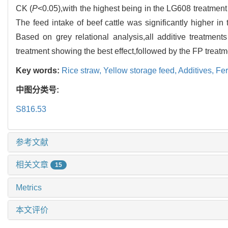
CK (
P
<0.05),with the highest being in the LG608 treatmen
The feed intake of beef cattle was significantly higher 
Based on grey relational analysis,all additive treatments
treatment showing the best effect,followed by the FP treatm
Key words:
Rice straw,
Yellow storage feed,
Additives,
Fer
中图分类号:
S816.53
参考文献
相关文章
15
Metrics
本文评价