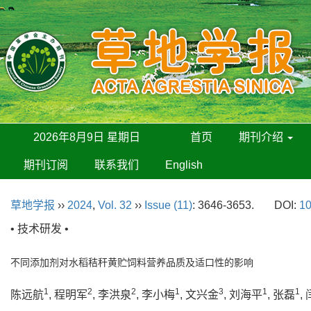
2026年8月9日 星期日
首页
期刊介绍
期刊订阅
联系我们
English
草地学报
››
2024
,
Vol. 32
››
Issue (11)
: 3646-3653.
DOI:
10
• 技术研发 •
不同添加剂对水稻秸秆黄贮饲料营养品质及适口性的影响
1
2
2
1
3
1
1
陈远航
, 程明军
, 李洪泉
, 李小梅
, 文兴金
, 刘海平
, 张磊
,