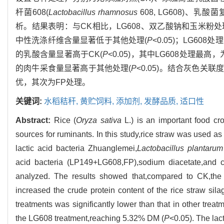
杆菌608(
Lactobacillus rhamnosus
608, LG608)、乳
析。结果表明：与CK相比，LG608、双乙酸钠和玉米粉
中性洗涤纤维含量显著低于其他处理(
P
<0.05)；LG60
的乳酸含量显著高于CK(
P
<0.05)，其中LG608处理最高，为
的肉牛采食量显著高于其他处理(
P
<0.05)。结合灰色关
优，其次为FP处理。
关键词:
水稻秸秆,
黄贮饲料,
添加剂,
发酵品质,
适口性
Abstract:
Rice (
Oryza sativa
L.) is an important food cro
sources for ruminants. In this study,rice straw was used a
lactic acid bacteria Zhuanglemei,
Lactobacillus plantarum
acid bacteria (LP149+LG608,FP),sodium diacetate,and co
analyzed. The results showed that,compared to CK,the t
increased the crude protein content of the rice straw sila
treatments was significantly lower than that in other treatm
the LG608 treatment,reaching 5.32% DM (
P
<0.05). The lact