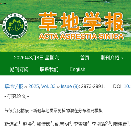
2026年8月8日 星期六
首页
期刊介绍
期刊订阅
联系我们
English
草地学报
››
2025
,
Vol. 33
››
Issue (9)
: 2973-2991.
DOI:
10.
• 研究论文 •
气候变化情景下新疆草地类常见植物潜在分布格局模拟
1
2
3
4
5
2,6
1
靳连武
, 赵金
, 邵倩影
, 纪宝明
, 李雪锋
, 李凯辉
, 隋晓青