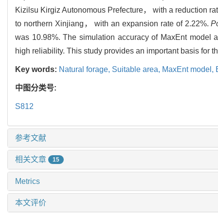
Kizilsu Kirgiz Autonomous Prefecture， with a reduction 
to northern Xinjiang， with an expansion rate of 2.22%.
P
was 10.98%. The simulation accuracy of MaxEnt model ar
high reliability. This study provides an important basis for 
Key words:
Natural forage,
Suitable area,
MaxEnt model,
中图分类号:
S812
参考文献
相关文章
15
Metrics
本文评价