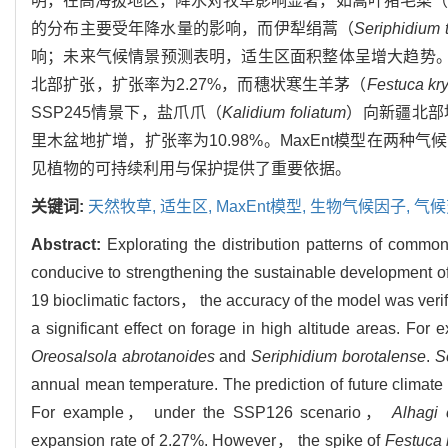
明，在高海拔地区，降水对牧草影响显著，如蒿叶猪毛菜（
的分布主要受年降水量的影响，而伊犁绢蒿（
Seriphidium t
响；未来气候情景预测表明，适生区面积整体呈增大趋势。例
北部扩张，扩张率为2.27%，而穗状寒生羊茅（
Festuca kr
SSP245情景下，盐爪爪（
Kalidium foliatum
）向新疆北部
里木盆地扩增，扩张率为10.98%。MaxEnt模型在两种
见植物的可持续利用与保护提供了重要依据。
关键词:
天然牧草,
适生区,
MaxEnt模型,
生物气候因子,
气候
Abstract:
Explorating the distribution patterns of common
conducive to strengthening the sustainable development of
19 bioclimatic factors， the accuracy of the model was veri
a significant effect on forage in high altitude areas. For
Oreosalsola abrotanoides
and
Seriphidium borotalense
.
S
annual mean temperature. The prediction of future climate 
For example， under the SSP126 scenario，
Alhagi
expansion rate of 2.27%. However， the spike of
Festuca 