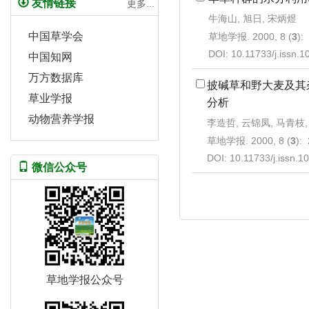
友情链接
更多...
牛海山, 旭日, 宋炳煜
中国草学会
草地学报. 2000, 8 (
3
):
DOI:
10.11733/j.issn.
中国知网
万方数据库
披碱草和野大麦及其
草业学报
分析
动物营养学报
李造哲, 云锦凤, 马青枝,
草地学报. 2000, 8 (
3
):
DOI:
10.11733/j.issn.
微信公众号
草地学报公众号