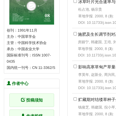
冰草叶片光合速率与
杜占池, 杨宗贵
草地学报. 2000, 8 (
3
):
DOI:
10.11733/j.issn.
创刊：1991年11月
施肥及生长调节剂对
主办：中国草学会
房丽宁, 韩建国, 王培, 
主管：中国科学技术协会
草地学报. 2000, 8 (
3
):
承办：中国农业大学
DOI:
10.11733/j.issn.
国际标准刊号：ISSN 1007-
0435
影响高寒草甸产草量
国内统一刊号：CN 11-3362/S
李英年, 赵新全, 周兴民
草地学报. 2000, 8 (
3
):
作者中心
DOI:
10.11733/j.issn.
贮藏期对结缕草种子
投稿须知
钱俊芝, 韩建国, 倪小琴
草地学报. 2000, 8 (
3
):