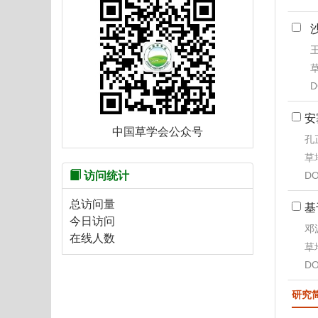
王
草
D
安
中国草学会公众号
孔
草地
DO
访问统计
总访问量
基
今日访问
邓
在线人数
草地
DO
研究