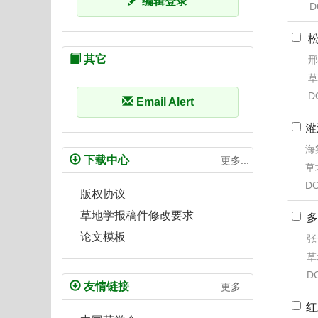
编辑登录
D
其它
邢
草
D
Email Alert
灌
海
下载中心
更多...
草地
DO
版权协议
草地学报稿件修改要求
多
论文模板
张
草
D
友情链接
更多...
红