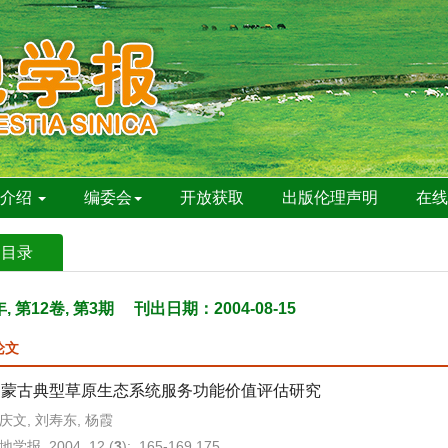
刊介绍
编委会
开放获取
出版伦理声明
在
期目录
年, 第12卷, 第3期
刊出日期：2004-08-15
论文
内蒙古典型草原生态系统服务功能价值评估研究
庆文, 刘寿东, 杨霞
地学报. 2004, 12 (
3
): 165-169,175.