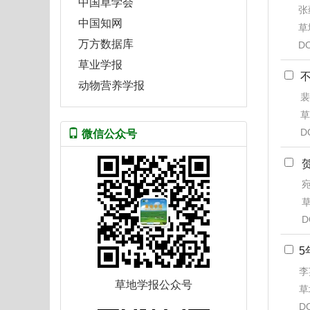
中国草学会
张
中国知网
草地
万方数据库
DO
草业学报
动物营养学报
裴
草
D
微信公众号
宛
草
D
5
李
草地学报公众号
草
D