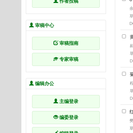
作者投稿
余
草
D
审稿中心
审稿指南
郝
草
专家审稿
D
程
编辑办公
草
D
主编登录
编委登录
樊
草