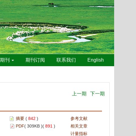
线期刊
期刊订阅
联系我们
English
上一期
下一期
摘要
(
842
)
参考文献
PDF
( 309KB )(
891
)
相关文章
计量指标