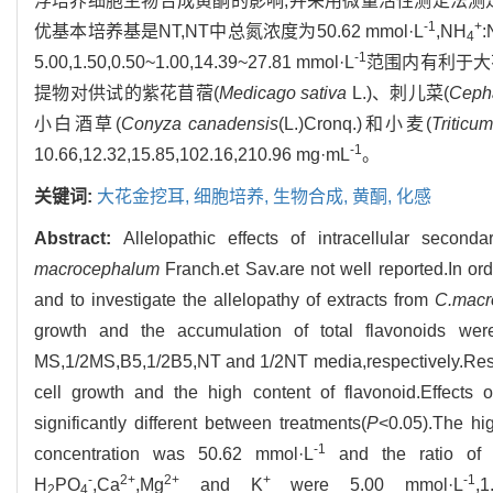
浮培养细胞生物合成黄酮的影响,并采用微量活性测定法测
-1
+
优基本培养基是NT,NT中总氮浓度为50.62 mmol·L
,NH
:
4
-1
5.00,1.50,0.50~1.00,14.39~27.81 mmol·L
范围内有利于大
提物对供试的紫花苜蓿(
Medicago sativa
L.)、刺儿菜(
Ceph
小白酒草(
Conyza
canadensis
(L.)Cronq.)和小麦(
Triticu
-1
10.66,12.32,15.85,102.16,210.96 mg·mL
。
关键词:
大花金挖耳,
细胞培养,
生物合成,
黄酮,
化感
Abstract:
Allelopathic effects of intracellular seco
macrocephalum
Franch.et Sav.are not well reported.In ord
and to investigate the allelopathy of extracts from
C.macr
growth and the accumulation of total flavonoids we
MS,1/2MS,B5,1/2B5,NT and 1/2NT media,respectively.Resul
cell growth and the high content of flavonoid.Effects 
significantly different between treatments(
P
<0.05).The hi
-1
concentration was 50.62 mmol·L
and the ratio of
-
2+
2+
+
-1
H
PO
,Ca
,Mg
and K
were 5.00 mmol·L
,
2
4