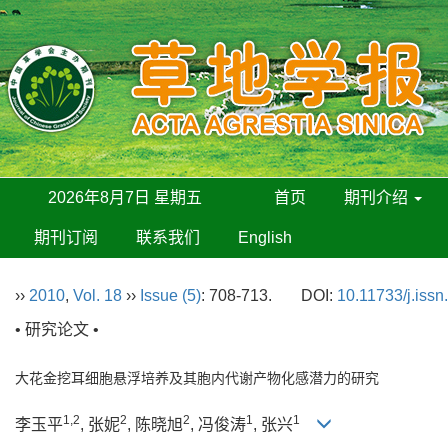
2026年8月7日 星期五
首页
期刊介绍
期刊订阅
联系我们
English
››
2010
,
Vol. 18
››
Issue (5)
: 708-713.
DOI:
10.11733/j.iss
• 研究论文 •
大花金挖耳细胞悬浮培养及其胞内代谢产物化感潜力的研究
1,2
2
2
1
1
李玉平
, 张妮
, 陈晓旭
, 冯俊涛
, 张兴