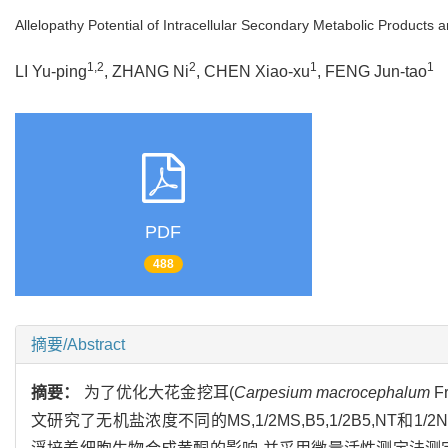
Allelopathy Potential of Intracellular Secondary Metabolic Products 
1,2
2
1
1
LI Yu-ping
, ZHANG Ni
, CHEN Xiao-xu
, FENG Jun-tao
PDF
488
摘要/Abstract
摘要：
为了优化大花金挖耳(
Carpesium macrocephalum
F
文研究了无机盐浓度不同的MS,1/2MS,B5,1/2B5,NT和1