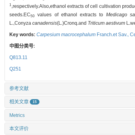
1
,respectively.Also,ethanol extracts of cell cultivation prod
seeds.EC
values of ethanol extracts to
Medicago sa
50
L.,Conyza
canadensis
(L.)Cronq.and
Triticum aestivum
L.we
Key words:
Carpesium macrocephalum
Franch.et Sav.,
Ce
中图分类号:
Q813.11
Q251
参考文献
相关文章
15
Metrics
本文评价