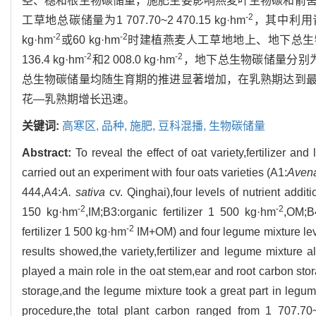
茎、穗和根生物碳储量，施肥主要影响燕麦叶生物碳和箭
-2
工草地总碳储量为1 707.70~2 470.15 kg·hm
，其中利用
-2
-2
kg·hm
或60 kg·hm
时建植燕麦人工草地地上、地下总生物碳
-2
-2
136.4 kg·hm
和2 008.0 kg·hm
，地下总生物碳储量分别为265
总生物碳储量均随生育期的推进显著增加，在乳熟期达到
花—乳熟期增长迅速。
关键词:
高寒区,
品种,
施肥,
豆科混播,
生物碳储量
Abstract:
To reveal the effect of oat variety,fertilizer a
carried out an experiment with four oats varieties (A1:
Avena
444,A4:
A. sativa
cv. Qinghai),four levels of nutrient add
-2
-2
150 kg·hm
,IM;B3:organic fertilizer 1 500 kg·hm
,OM;B
-2
fertilizer 1 500 kg·hm
IM+OM) and four legume mixture le
results showed,the variety,fertilizer and legume mixture al
played a main role in the oat stem,ear and root carbon stor
storage,and the legume mixture took a great part in legu
procedure,the total plant carbon ranged from 1 707.7