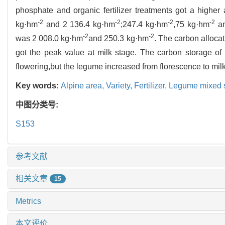
phosphate and organic fertilizer treatments got a highe
-2
-2
-2
-2
kg·hm
and 2 136.4 kg·hm
;247.4 kg·hm
,75 kg·hm
an
-2
-2
was 2 008.0 kg·hm
and 250.3 kg·hm
. The carbon allocat
got the peak value at milk stage. The carbon storage of
flowering,but the legume increased from florescence to milk
Key words:
Alpine area,
Variety,
Fertilizer,
Legume mixed 
中图分类号:
S153
参考文献
相关文章
15
Metrics
本文评价