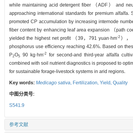
while maintaining acid detergent fiber （ADF） and n
approaching international standards for premium alfalfa
promoted CP accumulation by increasing internode numb
fiber content by enhancing leaf area expansion （path coe
-2
yielded the highest net profit （39，791 yuan·hm
）， ex
phosphorus use efficiency reaching 42.6%. Based on thes
-2
P
O
90 kg·hm
for second-and third-year alfalfa culti
2
5
combined with soil nutrient diagnostics is proposed to optim
for sustainable forage-livestock systems in arid regions.
Key words:
Medicago sativa
,
Fertilization,
Yield,
Quality
中图分类号:
S541.9
参考文献