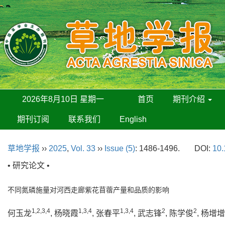
2026年8月10日 星期一
首页
期刊介绍
期刊订阅
联系我们
English
草地学报
››
2025
,
Vol. 33
››
Issue (5)
: 1486-1496.
DOI:
10.
• 研究论文 •
不同氮磷施量对河西走廊紫花苜蓿产量和品质的影响
1,2,3,4
1,3,4
1,3,4
2
2
何玉龙
, 杨晓霞
, 张春平
, 武志锋
, 陈学俊
, 杨增增