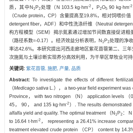
-2
-2
质，其中N
P
处理（N 103.5 kg·hm
，P
O
90 kg·hm
1
2
2
5
（Crude protein，CP）含量提高至19.8%，相对饲喂价值（R
detergent fiber，ADF）和中性洗涤纤维（Neutral de
构方程模型（SEM）揭示氮素通过增加节间数直接促进粗蛋
（路径系数=-0.17）。经济效益分析表明，N
P
处理的净收益
1
2
率达42.6%。本研究提出河西走廊地区紫花苜蓿第二、三年生长期
次施氮与土壤诊断实现养分高效利用，为干旱区草牧业可持
关键词:
紫花苜蓿,
施肥,
产量,
品质
Abstract:
To investigate the effects of different fertili
（
Medicago sativa
L.）， a two-year field experiment was co
Province， with two nitrogen （N） application levels （
-2
45， 90， and 135 kg·hm
）. The results demonstrated t
alfalfa yield and quality. The optimal treatment （N
P
： N 
1
2
-2
to 16.64 t·hm
， representing a 26.41% increase compared
treatment elevated crude protein （CP） content by 14.