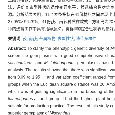
二级分枝数、花序主轴长、茎粗和单株重等11个表型性状
法，评价其表型性状的遗传变异水平，筛选综合性状优良
源。分析结果表明，11个表型指标在41份材料之间表现出丰富
27.05%~96.79%，41份荻、南荻种质在欧式平方距
种的选育工作中具有指导意义，类群III的综合性状表现最
关键词:
荻,
南荻,
芒属植物,
表型性状,
遗传多样性
Abstract:
To clarify the phenotypic genetic diversity of
Mi
screen the germplasms with good comprehensive chara
sacchariflorus
and
M. lutarioriparius
germplasms based on
analysis. The results showed that there was significant v
from 0.69 to 1.95， and variation coefficient ranged fr
groups when the Euclidean square distance was 20. Am
which was of guiding significance in the breeding of the
lutarioriparius
， and group III had the highest plant he
suitable for production practice. The result of this study 
superior germplasm of
Miscanthus
.