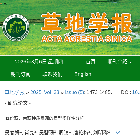
2026年8月6日 星期四
首页
期刊介绍
期刊订阅
联系我们
English
草地学报
››
2025
,
Vol. 33
››
Issue (5)
: 1473-1485.
DOI:
10.
• 研究论文 •
41份荻、南荻种质资源的表型多样性分析
1
2
2
1
2
1
吴春妍
, 肖亮
, 吴碧珊
, 周锦
, 唐艳梅
, 刘明稀