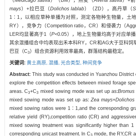
（
Medicago sativa
）（BM），燕麦（
Avena sativa
）+
mays
）+拉巴豆（
Dolichos lablab
）（ZD），高丹草（
S
1∶1，以相应草种单播为对照，测定各物种生物量，土地当量比（Land
RY），竞争力（Competition ratio，CR）和侵袭力
LER均显著高于1（
P
<0.05），地上生物量均高于对应单
其余混播组合中均表现出禾本科RY，CR和AG大于豆科饲
巴豆（C
）组合资源利用效率最高，群落结构最稳定。
3
关键词:
黄土高原,
混播,
光合类型,
种间竞争
Abstract:
This study was conducted in Yuanzhou District
explore the competition effects between mixed forage spec
areas. C
+C
mixed sowing mode was set up as:
Bromus 
3
3
mixed sowing mode was set up as:
Zea mays
+
Dolichos
mixed sowing ratios were 1∶1,and the corresponding gra
relative yield (RY),competition ratio (CR) and aggress
mixed sowing treatment was significantly higher than 1 
corresponding unicast treatment. In C
mode, the RY,CR 
3