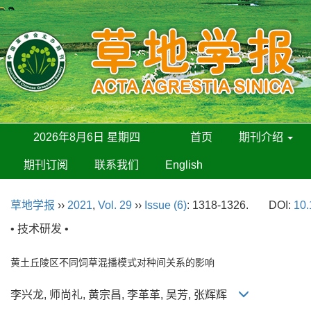
2026年8月6日 星期四
首页
期刊介绍
期刊订阅
联系我们
English
草地学报
››
2021
,
Vol. 29
››
Issue (6)
: 1318-1326.
DOI:
10.
• 技术研发 •
黄土丘陵区不同饲草混播模式对种间关系的影响
李兴龙, 师尚礼, 黄宗昌, 李革革, 吴芳, 张辉辉