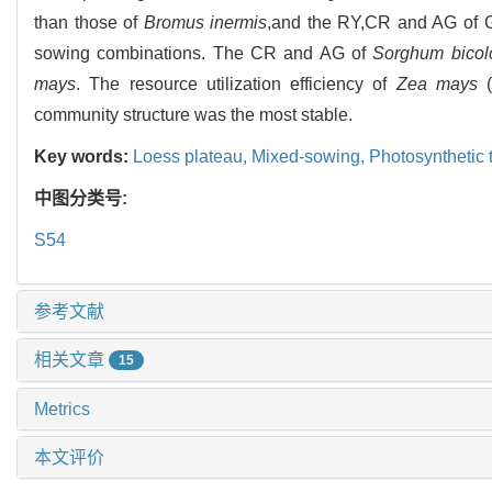
than those of
Bromus inermis
,and the RY,CR and AG of G
sowing combinations. The CR and AG of
Sorghum bicol
mays
. The resource utilization efficiency of
Zea mays
(
community structure was the most stable.
Key words:
Loess plateau,
Mixed-sowing,
Photosynthetic 
中图分类号:
S54
参考文献
相关文章
15
Metrics
本文评价