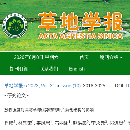
2026年8月8日 星期六
首页
期刊介绍
期刊订阅
联系我们
English
草地学报
››
2023
,
Vol. 31
››
Issue (10)
: 3018-3025.
DOI:
10
• 研究论文 •
放牧强度对高寒草甸优势植物叶片解剖结构的影响
1
1
1
1
2
3
3
肖晴
, 林轸荣
, 姜风岩
, 石丽娜
, 赵洪鑫
, 李永元
, 祁进贤
,