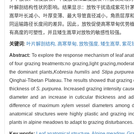
叶解剖结构性状的影响。结果显示：放牧干扰造成紫花针
嵩草叶长减小、叶厚变薄、最大导管直径减小，角质层厚
同运输路径长度间的差异。因此，放牧促使高寒草甸优势
有高度的可塑性，并且矮生嵩草对放牧的敏感性较强。
关键词:
叶片解剖结构,
高寒草甸,
放牧强度,
矮生嵩草,
紫花
Abstract:
To explore the response mechanism of leaf anato
of four grazing treatments:no grazing,light grazing,moderat
the dominant plants,
Kobresia humilis
and
Stipa purpurea
Qinghai-Tibetan Plateau. The results showed that grazing d
thickness of
S. purpurea
. Increased grazing intensity cau
diameter and an increase in cuticular thickness and ad
difference of maximum xylem vessel diameters among diff
anatomical structures were highly plastic and grazing i
plants in alpine meadows to adapt to grazing disturbances. 
Key words:
Leaf anatomical structure,
Alpine meadow,
Gra