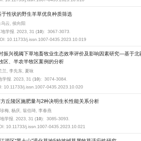
基于性状的野生羊草优良种质筛选
白乌云, 侯向阳
地学报. 2023, 31 (
10
): 3067-3073.
OI:
10.11733/j.issn.1007-0435.2023.10.019
村振兴视阈下草地畜牧业生态效率评价及影响因素研究—基于北
牧区、半农半牧区案例的分析
兰兰, 李先东, 夏咏
学报. 2023, 31 (
10
): 3074-3084.
I:
10.11733/j.issn.1007-0435.2023.10.020
南方丘陵区施肥量与2种决明生长性能关系分析
珍梅, 杨庆, 翁伯琦, 李春燕
地学报. 2023, 31 (
10
): 3085-3093.
OI:
10.11733/j.issn.1007-0435.2023.10.021
江源区“黑土山”退化草地5种披碱草属牧草适应性研究