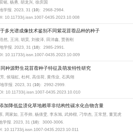
双铭, 杨勇, 胡龙兴, 徐庆国
学报. 2023, 31 (
10
): 2968-2984.
I:
10.11733/j.issn.1007-0435.2023.10.008
于多光谱成像技术鉴别不同紫花苜蓿品种的种子
浩然, 王润, 胡昊, 刘俊泽, 田沛鑫, 贾善刚
地学报. 2023, 31 (
10
): 2985-2991.
OI:
10.11733/j.issn.1007-0435.2023.10.009
不同种源野生花苜蓿种子特征及萌发特性研究
芳, 侯瑞虹, 杜柯, 高佳荷, 黄伟业, 石凤翎
地学报. 2023, 31 (
10
): 2992-2999.
OI:
10.11733/j.issn.1007-0435.2023.10.010
添加降低盐渍化草地赖草非结构性碳水化合物含量
原, 周家如, 王亭帅, 杨倩雯, 李东旭, 武帅楷, 刁华杰, 王常慧, 董宽虎
学报. 2023, 31 (
10
): 3000-3006.
I:
10.11733/j.issn.1007-0435.2023.10.011