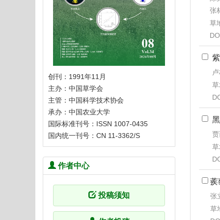
张林
草地
DO
紫
卢
创刊：1991年11月
草
主办：中国草学会
D
主管：中国科学技术协会
承办：中国农业大学
黑
国际标准刊号：ISSN 1007-0435
贾
国内统一刊号：CN 11-3362/S
草
D
作者中心
蒺
投稿须知
张
草地