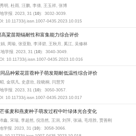
秀明, 杜雨, 汪鹏, 李倩, 王玉祥, 张博
地学报. 2023, 31 (
10
): 3032-3039.
OI:
10.11733/j.issn.1007-0435.2023.10.015
甜高粱苗期镉耐性和富集能力综合评价
娟, 周瑜, 张亚勤, 李泽碧, 王秋月, 奚江, 吴修林
地学报. 2023, 31 (
10
): 3040-3049.
OI:
10.11733/j.issn.1007-0435.2023.10.016
不同品种紫花苜蓿种子萌发期耐低温性综合评价
昭, 金琪凡, 史彦欣, 段晓桐, 闫慧芳
地学报. 2023, 31 (
10
): 3050-3057.
OI:
10.11733/j.issn.1007-0435.2023.10.017
芒雀麦和燕麦种子萌发过程中叶绿体光合变化
沛鑫, 宋瑞, 李超然, 倪浩然, 王润, 刘萍, 张涵, 毛培胜, 贾善刚
学报. 2023, 31 (
10
): 3058-3066.
I:
10.11733/j.issn.1007-0435.2023.10.018