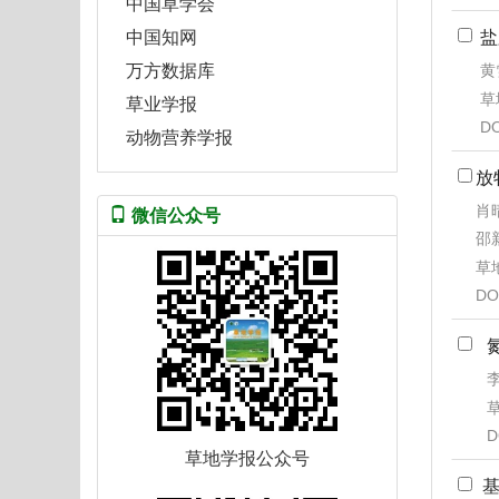
中国草学会
盐
中国知网
黄
万方数据库
草地
草业学报
DO
动物营养学报
放
肖晴
微信公众号
邵
草地
DO
李
草
D
草地学报公众号