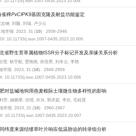
I:
10.11733/j.issn.1007-0435.2023.10.004
海雀稗
PvCIPK9
基因克隆及耐盐功能鉴定
志钢, 刘颖, 刘瑞, 卢少云
地学报. 2023, 31 (
10
): 2938-2948.
OI:
10.11733/j.issn.1007-0435.2023.10.005
北省野生苔草属植物ISSR分子标记开发及亲缘关系分析
欣莹, 耿宇航, 贾艳艳, 孙浩男, 刘冬云, 李艳
学报. 2023, 31 (
10
): 2949-2959.
I:
10.11733/j.issn.1007-0435.2023.10.006
肥对盐碱地饲用燕麦根际土壤微生物多样性的影响
利芳, 姚晓翠, 但瑶, 许兴, 郭庆茹, 李欣, 毛桂莲
学报. 2023, 31 (
10
): 2960-2967.
I:
10.11733/j.issn.1007-0435.2023.10.007
同纬度来源结缕草叶片响应低温胁迫的转录组分析