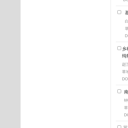
草
D
乡
纯
赵
草地
DO
钟
草
D
三