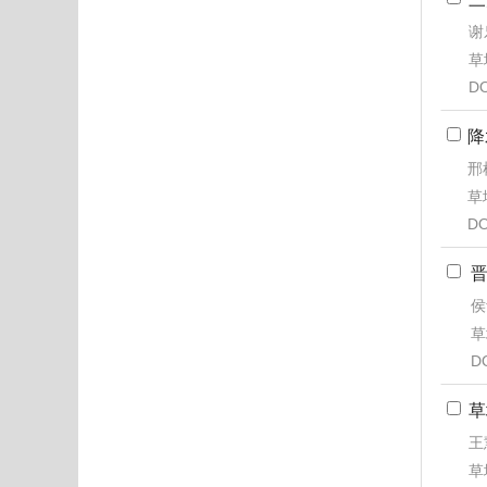
谢
草地
DO
降
邢
草地
DO
晋
侯
草
D
草
王
草地