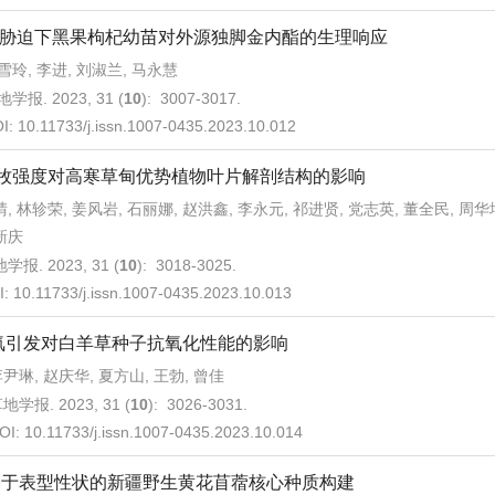
胁迫下黑果枸杞幼苗对外源独脚金内酯的生理响应
雪玲, 李进, 刘淑兰, 马永慧
学报. 2023, 31 (
10
): 3007-3017.
I:
10.11733/j.issn.1007-0435.2023.10.012
牧强度对高寒草甸优势植物叶片解剖结构的影响
, 林轸荣, 姜风岩, 石丽娜, 赵洪鑫, 李永元, 祁进贤, 党志英, 董全民, 周华
新庆
学报. 2023, 31 (
10
): 3018-3025.
I:
10.11733/j.issn.1007-0435.2023.10.013
氮引发对白羊草种子抗氧化性能的影响
尹琳, 赵庆华, 夏方山, 王勃, 曾佳
地学报. 2023, 31 (
10
): 3026-3031.
OI:
10.11733/j.issn.1007-0435.2023.10.014
基于表型性状的新疆野生黄花苜蓿核心种质构建