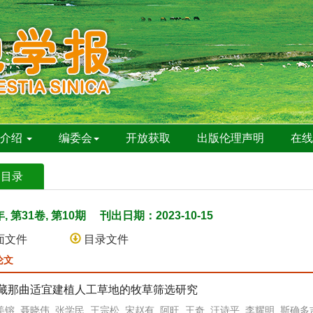
刊介绍
编委会
开放获取
出版伦理声明
在
期目录
年, 第31卷, 第10期
刊出日期：2023-10-15
面文件
目录文件
论文
藏那曲适宜建植人工草地的牧草筛选研究
镕, 聂晓伟, 张学民, 王宗松, 宋赵有, 阿旺, 王奇, 汪诗平, 李耀明, 斯确多