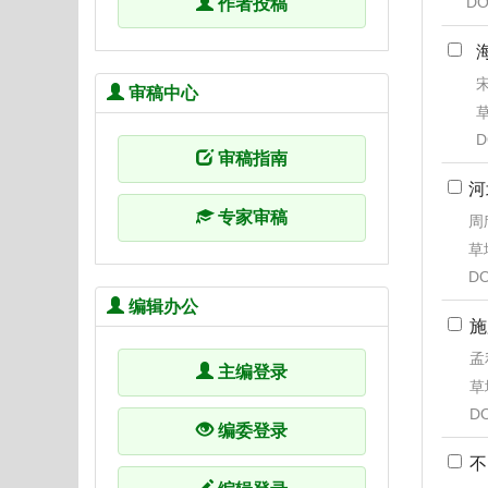
DO
作者投稿
宋
审稿中心
草
D
审稿指南
河
专家审稿
周
草地
DO
编辑办公
施
孟
主编登录
草地
DO
编委登录
不