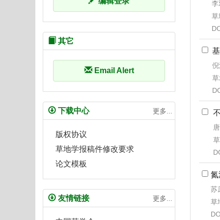
编辑登录
李
草地
DO
其它
基
倪
Email Alert
草
D
下载中心
更多...
唐
版权协议
草
草地学报稿件修改要求
D
论文模板
氮
苏
友情链接
更多...
草地
DO