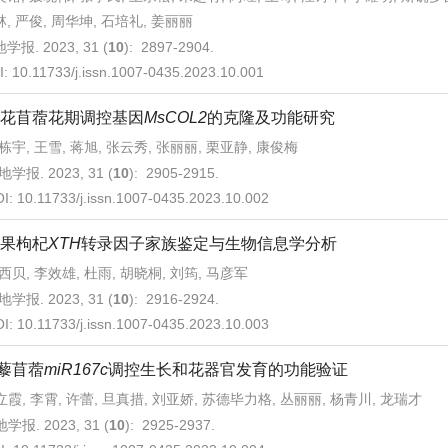
, 严俊, 周华坤, 石培礼, 姜丽丽
学报. 2023, 31 (
10
): 2897-2904.
I:
10.11733/j.issn.1007-0435.2023.10.001
花苜蓿花期调控基因
MsCOL2
的克隆及功能研究
栋宇, 王雪, 蒋旭, 张云秀, 张丽丽, 栗亚静, 康俊梅
地学报. 2023, 31 (
10
): 2905-2915.
OI:
10.11733/j.issn.1007-0435.2023.10.002
果枸杞
XTH
转录因子家族鉴定与生物信息学分析
西贝, 李效雄, 杜雨, 胡晓桐, 刘筠, 马彦军
地学报. 2023, 31 (
10
): 2916-2924.
OI:
10.11733/j.issn.1007-0435.2023.10.003
藜苜蓿
miR167c
调控生长和花器官发育的功能验证
立霞, 李霄, 许蕾, 旦真措, 刘亚娇, 苏德毕力格, 丛丽丽, 杨青川, 龙瑞才
学报. 2023, 31 (
10
): 2925-2937.