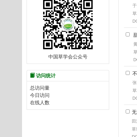
于
草
D
黄
草
中国草学会公众号
D
访问统计
张
总访问量
草
今日访问
D
在线人数
无
田
草地
DO