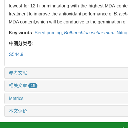
lowest for 12 h priming,along with the highest MDA conte
treatment to improve the antioxidant performance of
B. is
MDA content,which will be conducive to the germination of
Key words:
Seed priming,
Bothriochloa ischaemum
,
Nitro
中图分类号:
S544.9
参考文献
相关文章
15
Metrics
本文评价