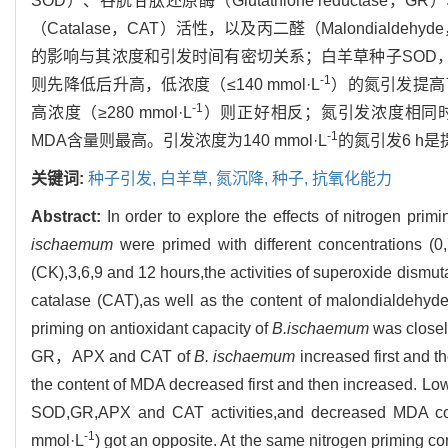
SOD）、谷胱甘肽还原酶（Glutathione reductase，G
（Catalase，CAT）活性，以及丙二醛（Malondia
的影响与其浓度和引发时间有密切关系；白羊草种子SOD，
-1
则先降低后升高，低浓度（≤140 mmol·L
）的氮引发提高
-1
高浓度（≥280 mmol·L
）则正好相反；氮引发浓度相同时，
-1
MDA含量则最高。引发浓度为140 mmol·L
的氮引发6 h
关键词:
种子引发,
白羊草,
氮沉降,
种子,
抗氧化能力
Abstract:
In order to explore the effects of nitrogen prim
ischaemum
were primed with different concentrations (
(CK),3,6,9 and 12 hours,the activities of superoxide dism
catalase (CAT),as well as the content of malondialdehyde
priming on antioxidant capacity of
B.ischaemum
was closely
GR，APX and CAT of
B. ischaemum
increased first and t
the content of MDA decreased first and then increased. L
SOD,GR,APX and CAT activities,and decreased MDA co
-1
mmol·L
) got an opposite. At the same nitrogen priming 