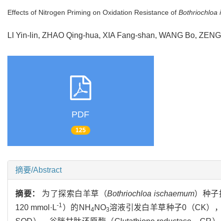
Effects of Nitrogen Priming on Oxidation Resistance of
Bothriochloa
LI Yin-lin, ZHAO Qing-hua, XIA Fang-shan, WANG Bo, ZE
PDF
125
摘要/Abstract
摘要：
为了探索白羊草（
Bothriochloa ischaemum
）种子
-1
120 mmol·L
）的NH
NO
溶液引发白羊草种子0（CK），3，6
4
3