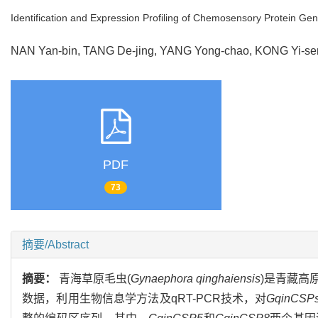
Identification and Expression Profiling of Chemosensory Protein Ge
NAN Yan-bin, TANG De-jing, YANG Yong-chao, KONG Yi-
PDF
73
摘要/Abstract
摘要：
青海草原毛虫(
Gynaephora qinghaiensis
)是青藏高
数据，利用生物信息学方法及qRT-PCR技术，对
GqinCSP