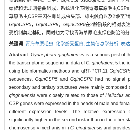
整的编码区序列。其中，
GqinCSP5
和
GqinCSP8
两个基因
螺旋和无规则卷曲组成，系统进化表明青海草原毛虫CSP
草原毛虫CSP基因在雌雄成虫头部、雄虫触角以及2龄至
GqinCSP5
，
GqinCSP8
，
GqinCSP9
在2龄阶段的相对表
受机制奠定基础，同时也为寻找青海草原毛虫绿色防治的分
关键词:
青海草原毛虫,
化学感受蛋白,
生物信息学分析,
表达
Abstract:
Gynaephora qinghaiensis
is a serious pest of 
the transcriptome sequencing data of
G. qinghaiensis
,the i
using bioinformatics methods and qRT-PCR,11
GqinCSP
sequences.
GqinCSP5
and
GqinCSP8
had no signal p
secondary and tertiary structures were mainly composed 
qinghaiensis
were closely related to those of
Heliothis a
CSP genes were expressed in the heads of male and femal
different expression levels. The relative expression
significantly higher in the second instar than in the other s
chemosensory mechanism in
G. qinghaiensis
,and provides