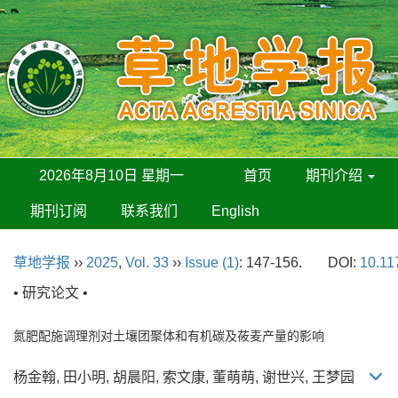
2026年8月10日 星期一
首页
期刊介绍
期刊订阅
联系我们
English
草地学报
››
2025
,
Vol. 33
››
Issue (1)
: 147-156.
DOI:
10.11
• 研究论文 •
氮肥配施调理剂对土壤团聚体和有机碳及莜麦产量的影响
杨金翰, 田小明, 胡晨阳, 索文康, 董萌萌, 谢世兴, 王梦园