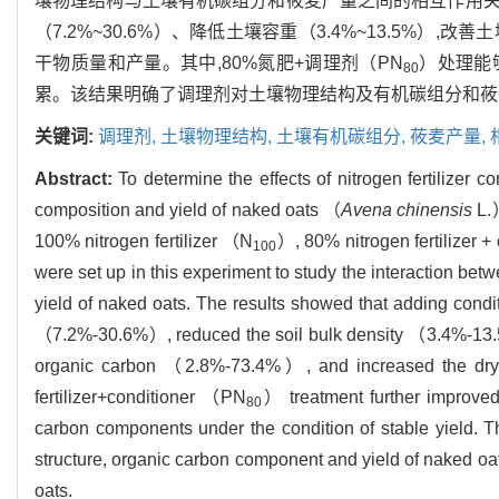
壤物理结构与土壤有机碳组分和莜麦产量之间的相互作用
（7.2%~30.6%）、降低土壤容重（3.4%~13.5%）,
干物质量和产量。其中,80%氮肥+调理剂（PN
）处理能
80
累。该结果明确了调理剂对土壤物理结构及有机碳组分和莜
关键词:
调理剂,
土壤物理结构,
土壤有机碳组分,
莜麦产量,
Abstract:
To determine the effects of nitrogen fertilizer c
composition and yield of naked oats （
Avena chinensis
L.）
100% nitrogen fertilizer （N
）, 80% nitrogen fertilizer 
100
were set up in this experiment to study the interaction bet
yield of naked oats. The results showed that adding conditi
（7.2%-30.6%）, reduced the soil bulk density （3.4%-13.5%）
organic carbon （2.8%-73.4%）, and increased the dry m
fertilizer+conditioner （PN
） treatment further improved
80
carbon components under the condition of stable yield. T
structure, organic carbon component and yield of naked oat
oats.