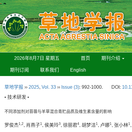
2026年8月7日 星期五
首页
期刊介绍
期刊订阅
联系我们
English
草地学报
››
2025
,
Vol. 33
››
Issue (3)
: 992-1000.
DOI:
10.1
• 技术研发 •
不同添加剂对苜蓿与羊草混合青贮品质及维生素含量的影响
1,2
1
3
4
1
1
1
罗俊杰
, 肖燕子
, 侯美玲
, 徐丽君
, 胡梦洁
, 卢娜
, 张小林