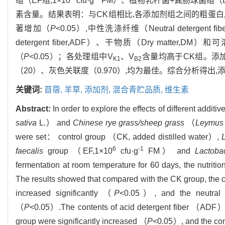
组（EF组,1×10
cfu·g
FM）、植物乳杆菌+粪肠球菌组（L
素含量。结果表明：与CK组相比,各添加剂组之间的粗蛋白质（Crude
著增加（
P<
0.05）,中性洗涤纤维（Neutral detergent
detergent fiber,ADF）、干物质（Dry matter,DM）
（
P<
0.05）；各处理组中V
、V
含量均高于CK组。添加
K1
B2
（20）、灰色关联度（0.970）,均为最佳。综合分析得
关键词:
苜蓿,
羊草,
添加剂,
混合青贮品质,
维生素
Abstract:
In order to explore the effects of different addit
sativa
L.） and
Chinese rye grass/sheep grass
（
Leymus 
were set： control group （CK, added distilled water）,
6
-1
faecalis
group （EF,1×10
cfu·g
FM） and
Lactoba
fermentation at room temperature for 60 days, the nutritio
The results showed that compared with the CK group, the 
increased significantly （
P
<0.05）, and the neutral 
（
P
<0.05）.The contents of acid detergent fiber （AD
group were significantly increased （
P
<0.05）, and the con