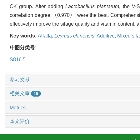
CK group. After adding
Lactobacillus plantarum
, the V
correlation degree （0.970） were the best. Comprehensiv
effectively improve the silage quality and vitamin content, a
Key words:
Alfalfa,
Leymus chinensis
,
Additive,
Mixed sila
中图分类号:
S816.5
参考文献
相关文章
15
Metrics
本文评价